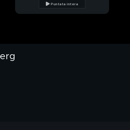
momento difficile per
Puntata intera
la separazione da
Alvaro Morata"
Alice Campello: "Il
riavvicinamento a mio
marito Alvaro Morata"
Alice Campello e il
rapporto con il gossip
berg
Il papà di Alice
Campello
Alice Campello e il
legame con il padre
I sogni per il futuro di
Alice Campello
Raffaella Mitaritonna:
l'intervista integrale