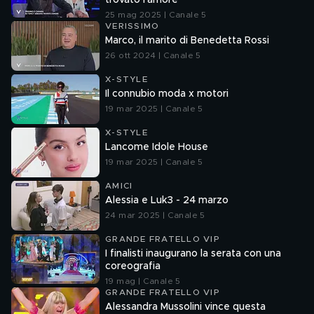
trovato l'amore"
25 mag 2025 | Canale 5
VERISSIMO
Marco, il marito di Benedetta Rossi
26 ott 2024 | Canale 5
X-STYLE
Il connubio moda x motori
19 mar 2025 | Canale 5
X-STYLE
Lancome Idole House
19 mar 2025 | Canale 5
AMICI
Alessia e Luk3 - 24 marzo
24 mar 2025 | Canale 5
GRANDE FRATELLO VIP
I finalisti inaugurano la serata con una
coreografia
19 mag | Canale 5
GRANDE FRATELLO VIP
Alessandra Mussolini vince questa