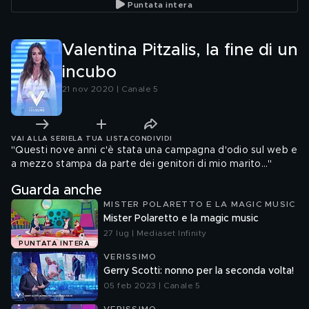
Puntata intera
Valentina Pitzalis, la fine di un
incubo
21 nov 2020 | Canale 5
VAI ALLA SERIE
LA TUA LISTA
CONDIVIDI
"Questi nove anni c'è stata una campagna d'odio sul web e
a mezzo stampa da parte dei genitori di mio marito..."
Guarda anche
MISTER POLARETTO E LA MAGIC MUSIC
Mister Polaretto e la magic music
27 lug | Mediaset Infinity
PUNTATA INTERA
VERISSIMO
Gerry Scotti: nonno per la seconda volta!
05 feb 2023 | Canale 5