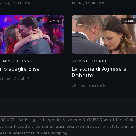
rande Fratello VIP
coreografia
0 mag | Canale 5
19 mag | Canale 5
7 MIN
16 MIN
OMINI E DONNE
UOMINI E DONNE
iro sceglie Elisa
La storia di Agnese e
Roberto
6 mag | Canale 5
29 mag | Canale 5
76881007 - Sede legale: Largo del Nazareno 8, 00187 Roma. Uffici: Vial
ervati. Rispetto ai contenuti trasmessi e/o riprodotti è vietata ogni uti
 mezzi automatizzati di data scraping.