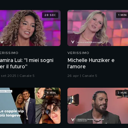
28 SEC
1 MIN
ERISSIMO
VERISSIMO
amira Lui: "I miei sogni
Michelle Hunziker e
er il futuro"
l'amore
3 set 2025 | Canale 5
26 apr | Canale 5
4 MIN
3 MIN