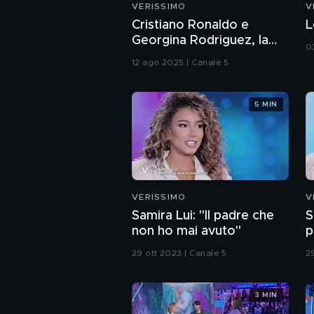
VERISSIMO
V
Cristiano Ronaldo e
L
Georgina Rodriguez, la
0
storia d'amore
12 ago 2025 | Canale 5
5 MIN
VERISSIMO
V
Samira Lui: "Il padre che
S
non ho mai avuto"
p
29 ott 2023 | Canale 5
2
3 MIN