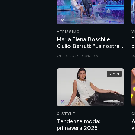
VERISSIMO
V
Maria Elena Boschi e
E
Giulio Berruti: "La nostra
p
storia d'amore"
24 set 2023 | Canale 5
0
2 MIN
X-STYLE
G
Tendenze moda:
A
primavera 2025
v