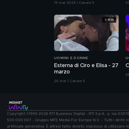
G
19 mar 2025 | Canale 5
2
3 MIN
UOMINI E DONNE
U
Esterna di Ciro e Elisa - 27
C
marzo
2
26 mar | Canale 5
Copyright ©1999-2026 RTI Business Digital - RTI S.p.A.: p. iva 039
500.000.007 - Gruppo MFE Media For Europe N.V. - Tutti i diritti ris
artificiale generativa. È altresì fatto divieto espresso di utilizzare