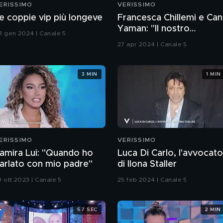
ERISSIMO
VERISSIMO
e coppie vip più longeve
Francesca Chillemi e Can
Yaman: "Il nostro
3 gen 2024 | Canale 5
rapporto sul set"
27 apr 2024 | Canale 5
3 MIN
1 MIN
ERISSIMO
VERISSIMO
amira Lui: "Quando ho
Luca Di Carlo, l'avvocato
arlato con mio padre"
di Ilona Staller
9 ott 2023 | Canale 5
25 feb 2024 | Canale 5
57 SEC
2 MIN