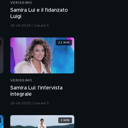
VERISSIMO
Ciro De Lollis: "Un
Samira Lui e il fidanzato
tumore ai polmoni ha
Luigi
portato via mia
mamma Sandra"
29 ott 2023 | Canale 5
Ciro De Lollis:
l'intervista integrale
22 MIN
Ciro De Lollis: "Gli ultimi
giorni di vita di mia
madre Sandra Milo"
Ciro De Lollis: "La
malattia di mia madre
Sandra Milo"
VERISSIMO
Samira Lui: l'intervista
L'intervista a Sandra
integrale
Milo: da "Verissimo", 30
settembre 2023
29 ott 2023 | Canale 5
Ciro De Lollis: "Il ricordo
di mia mamma, Sandra
Milo"
3 MIN