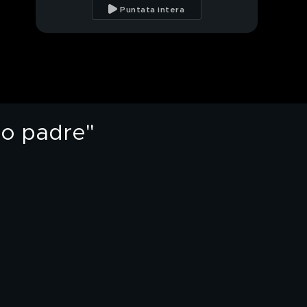
nel mondo dello
Puntata intera
spettacolo
Polen Emre e il legame
con Sahin Vural
Sahin Vural e il
rapporto con il
successo
mio padre"
Sahin Vural: chi è Rasit
di "Terra Amara"
Sahin Vural e il
rapporto con la sua
famiglia
Sahin Vural e il suo
rapporto con la fama
.
Polen Emre e Sahin
Vural e il rapporto con i