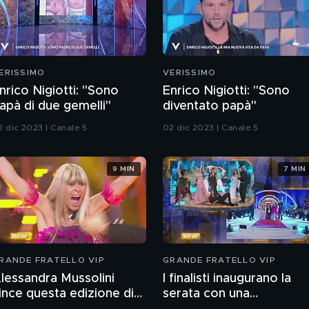
ERISSIMO
VERISSIMO
nrico Nigiotti: "Sono
Enrico Nigiotti: "Sono
apà di due gemelli"
diventato papà"
2 dic 2023 | Canale 5
02 dic 2023 | Canale 5
9 MIN
7 MIN
RANDE FRATELLO VIP
GRANDE FRATELLO VIP
lessandra Mussolini
I finalisti inaugurano la
ince questa edizione di
serata con una