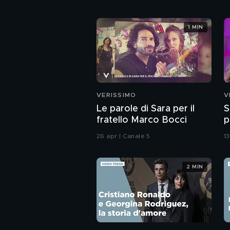
1 MIN
VERISSIMO
V
Le parole di Sara per il
S
fratello Marco Bocci
p
26 apr | Canale 5
1
2 MIN