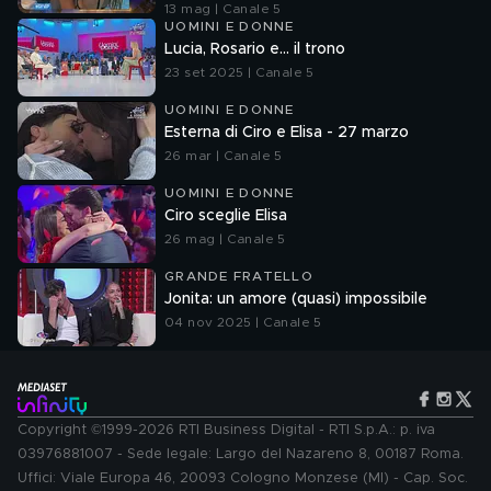
13 mag | Canale 5
UOMINI E DONNE
Lucia, Rosario e... il trono
23 set 2025 | Canale 5
UOMINI E DONNE
Esterna di Ciro e Elisa - 27 marzo
26 mar | Canale 5
UOMINI E DONNE
Ciro sceglie Elisa
26 mag | Canale 5
GRANDE FRATELLO
Jonita: un amore (quasi) impossibile
04 nov 2025 | Canale 5
Copyright ©1999-2026 RTI Business Digital - RTI S.p.A.: p. iva
03976881007 - Sede legale: Largo del Nazareno 8, 00187 Roma.
Uffici: Viale Europa 46, 20093 Cologno Monzese (MI) - Cap. Soc.