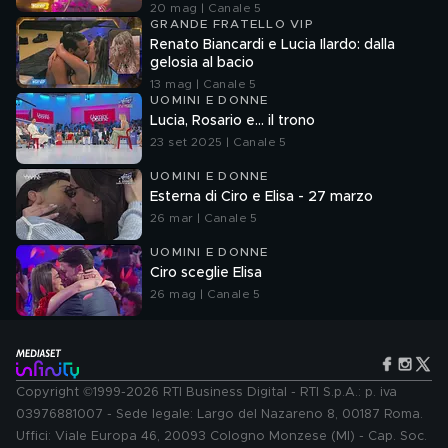
20 mag | Canale 5
GRANDE FRATELLO VIP
Renato Biancardi e Lucia Ilardo: dalla
gelosia al bacio
13 mag | Canale 5
UOMINI E DONNE
Lucia, Rosario e... il trono
23 set 2025 | Canale 5
UOMINI E DONNE
Esterna di Ciro e Elisa - 27 marzo
26 mar | Canale 5
UOMINI E DONNE
Ciro sceglie Elisa
26 mag | Canale 5
Copyright ©1999-2026 RTI Business Digital - RTI S.p.A.: p. iva
03976881007 - Sede legale: Largo del Nazareno 8, 00187 Roma.
Uffici: Viale Europa 46, 20093 Cologno Monzese (MI) - Cap. Soc.