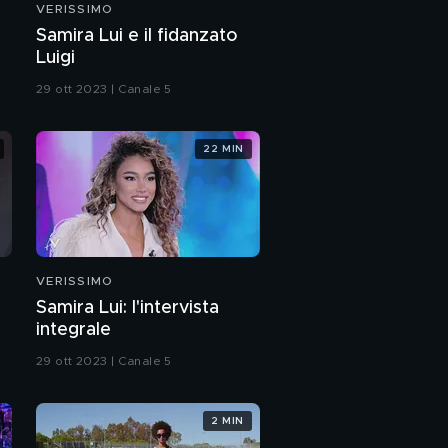
VERISSIMO
Ciro De Lollis: "Un
Samira Lui e il fidanzato
tumore ai polmoni ha
Luigi
portato via mia
mamma Sandra"
29 ott 2023 | Canale 5
Ciro De Lollis:
l'intervista integrale
22 MIN
Ciro De Lollis: "Gli ultimi
giorni di vita di mia
madre Sandra Milo"
Ciro De Lollis: "La
malattia di mia madre
Sandra Milo"
VERISSIMO
Samira Lui: l'intervista
L'intervista a Sandra
integrale
Milo: da "Verissimo", 30
settembre 2023
29 ott 2023 | Canale 5
Ciro De Lollis: "Il ricordo
di mia mamma, Sandra
Milo"
2 MIN