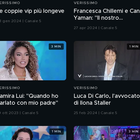
ERISSIMO
VERISSIMO
e coppie vip più longeve
Francesca Chillemi e Can
Yaman: "Il nostro
3 gen 2024 | Canale 5
rapporto sul set"
27 apr 2024 | Canale 5
3 MIN
1 MIN
ERISSIMO
VERISSIMO
amira Lui: "Quando ho
Luca Di Carlo, l'avvocato
arlato con mio padre"
di Ilona Staller
9 ott 2023 | Canale 5
25 feb 2024 | Canale 5
1 MIN
3 MIN