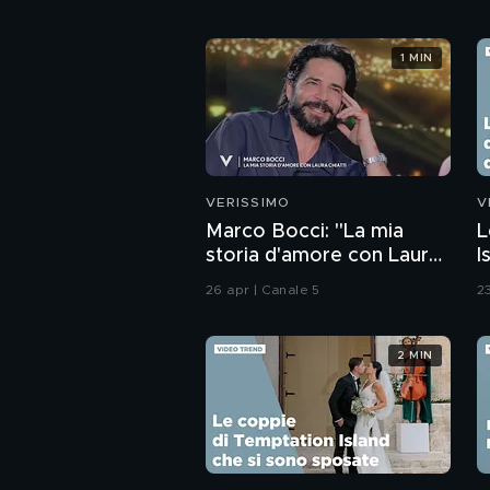
1 MIN
VERISSIMO
V
Marco Bocci: "La mia
L
storia d'amore con Laura
I
Chiatti"
g
26 apr | Canale 5
23
2 MIN