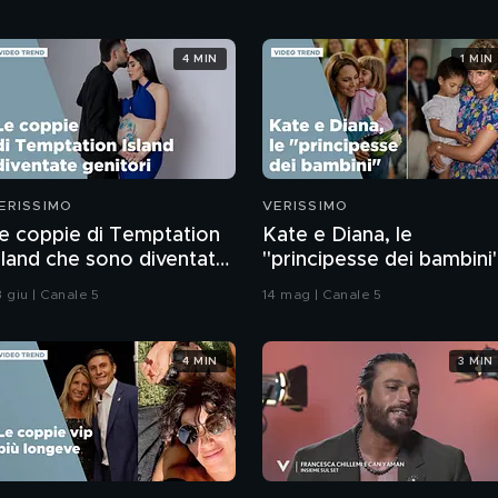
4 MIN
1 MIN
ERISSIMO
VERISSIMO
e coppie di Temptation
Kate e Diana, le
sland che sono diventate
"principesse dei bambini
enitori
 giu | Canale 5
14 mag | Canale 5
4 MIN
3 MIN