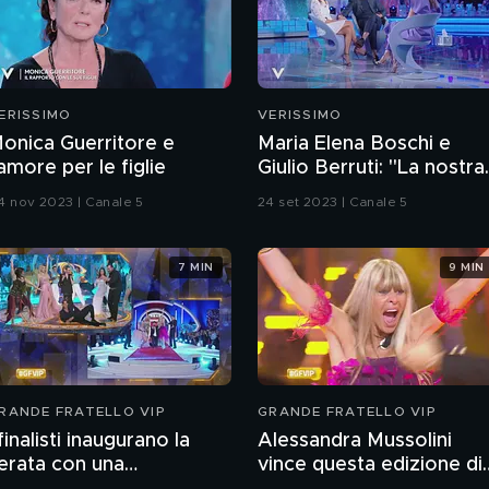
ERISSIMO
VERISSIMO
onica Guerritore e
Maria Elena Boschi e
'amore per le figlie
Giulio Berruti: "La nostra
storia d'amore"
4 nov 2023 | Canale 5
24 set 2023 | Canale 5
7 MIN
9 MIN
RANDE FRATELLO VIP
GRANDE FRATELLO VIP
 finalisti inaugurano la
Alessandra Mussolini
erata con una
vince questa edizione di