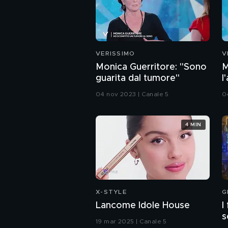
VERISSIMO
V
Monica Guerritore: "Sono
M
guarita dal tumore"
l
04 nov 2023 | Canale 5
0
4 MIN
X-STYLE
G
Lancome Idole House
I
s
19 mar 2025 | Canale 5