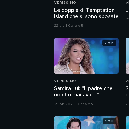
VERISSIMO
V
Le coppie di Temptation
L
Island che si sono sposate
0
22 giu | Canale 5
5 MIN
VERISSIMO
V
Samira Lui: "Il padre che
S
non ho mai avuto"
p
29 ott 2023 | Canale 5
2
1 MIN