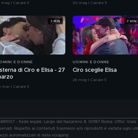
oreografia
Grande Fratello VIP
9 mag | Canale 5
20 mag | Canale 5
3 MIN
7 MIN
OMINI E DONNE
UOMINI E DONNE
sterna di Ciro e Elisa - 27
Ciro sceglie Elisa
arzo
26 mag | Canale 5
6 mar | Canale 5
76881007 - Sede legale: Largo del Nazareno 8, 00187 Roma. Uffici: Vial
ervati. Rispetto ai contenuti trasmessi e/o riprodotti è vietata ogni uti
 mezzi automatizzati di data scraping.