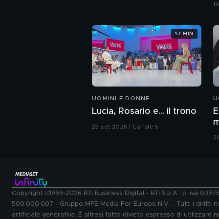
c
1
17 MIN
UOMINI E DONNE
U
Lucia, Rosario e... il trono
E
m
23 set 2025 | Canale 5
2
Copyright ©1999-2026 RTI Business Digital - RTI S.p.A.: p. iva 039
500.000.007 - Gruppo MFE Media For Europe N.V. - Tutti i diritti ris
artificiale generativa. È altresì fatto divieto espresso di utilizzare