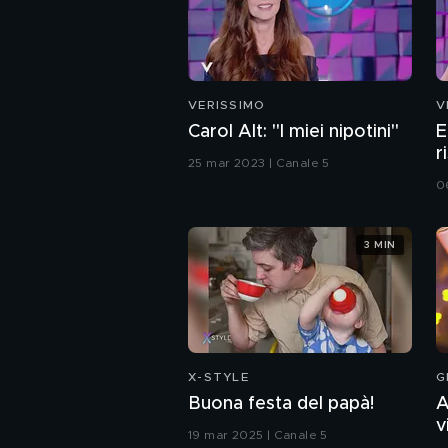
VERISSIMO
V
Carol Alt: "I miei nipotini"
E
r
25 mar 2023 | Canale 5
f
0
3 MIN
X-STYLE
G
Buona festa del papà!
A
v
19 mar 2025 | Canale 5