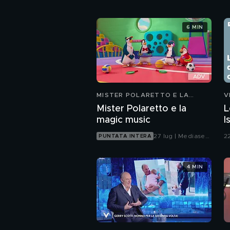
6 MIN
MISTER POLARETTO E LA
V
MAGIC MUSIC
Mister Polaretto e la
L
magic music
I
27 lug | Mediaset
22
PUNTATA INTERA
Infinity
4 MIN