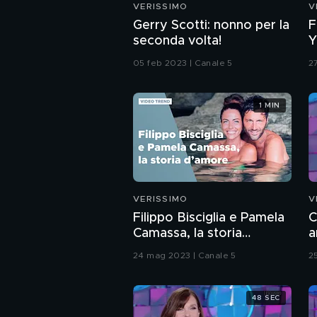
VERISSIMO
V
Gerry Scotti: nonno per la
F
seconda volta!
Y
r
05 feb 2023 | Canale 5
2
1 MIN
VERISSIMO
V
Filippo Bisciglia e Pamela
C
Camassa, la storia
a
d'amore
m
24 mag 2023 | Canale 5
2
48 SEC