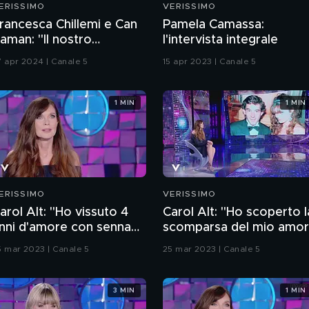
ERISSIMO
VERISSIMO
rancesca Chillemi e Can
Pamela Camassa:
aman: "Il nostro
l'intervista integrale
apporto sul set"
7 apr 2024 | Canale 5
15 apr 2023 | Canale 5
1 MIN
1 MIN
ERISSIMO
VERISSIMO
arol Alt: "Ho vissuto 4
Carol Alt: "Ho scoperto l
nni d'amore con senna
scomparsa del mio amo
entre ero sposata"
Senna in tv"
5 mar 2023 | Canale 5
25 mar 2023 | Canale 5
3 MIN
1 MIN