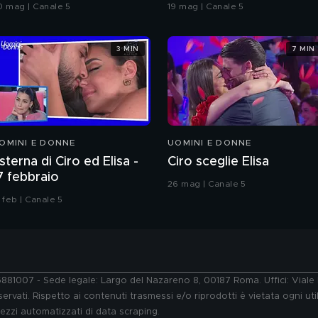
rande Fratello VIP
coreografia
0 mag | Canale 5
19 mag | Canale 5
3 MIN
7 MIN
OMINI E DONNE
UOMINI E DONNE
sterna di Ciro ed Elisa -
Ciro sceglie Elisa
7 febbraio
26 mag | Canale 5
 feb | Canale 5
76881007 - Sede legale: Largo del Nazareno 8, 00187 Roma. Uffici: Vial
ervati. Rispetto ai contenuti trasmessi e/o riprodotti è vietata ogni uti
 mezzi automatizzati di data scraping.