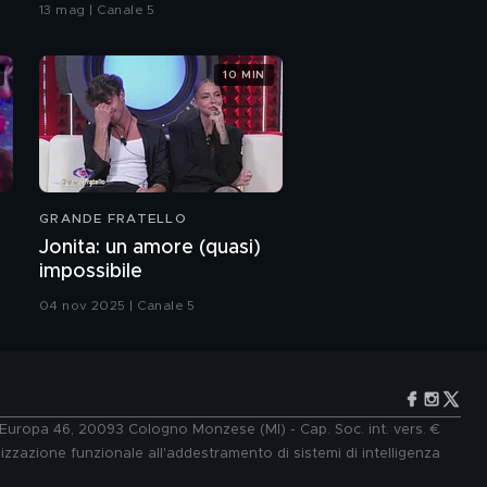
bacio
13 mag | Canale 5
Power
10 MIN
Romina Power e i suoi
nipoti
Romina Carrisi e
l'amore per Stefano
GRANDE FRATELLO
Romina Power e
Jonita: un amore (quasi)
l'amore per l'infanzia
impossibile
04 nov 2025 | Canale 5
Daniele Bossari: "Ho
avuto un tumore"
Daniele Bossari:
l'intervista integrale
e Europa 46, 20093 Cologno Monzese (MI) - Cap. Soc. int. vers. €
lizzazione funzionale all'addestramento di sistemi di intelligenza
Daniele Bossari: il