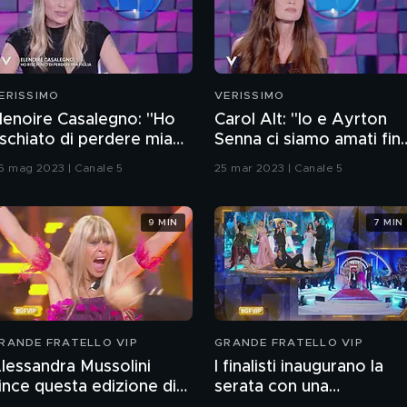
ERISSIMO
VERISSIMO
lenoire Casalegno: "Ho
Carol Alt: "Io e Ayrton
ischiato di perdere mia
Senna ci siamo amati fin
iglia"
alla sua scomparsa"
6 mag 2023 | Canale 5
25 mar 2023 | Canale 5
9 MIN
7 MIN
RANDE FRATELLO VIP
GRANDE FRATELLO VIP
lessandra Mussolini
I finalisti inaugurano la
ince questa edizione di
serata con una