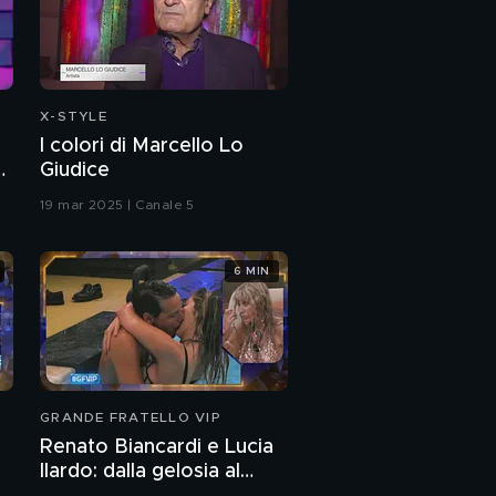
Cristel Carrisi: "Sono
mamma di tre bambini"
Romina Carrisi: "I
ricordi di mia
X-STYLE
mamma"
I colori di Marcello Lo
o
Giudice
Cristel e Romina Carrisi:
"La nostra infanzia"
19 mar 2025 | Canale 5
PROSSIMO VIDEO
Romina Power: "La mia
6 MIN
vita da mamma"
Cristel e Romina: il
ricordo della sorella
Ylenia
La poesia di Romina
GRANDE FRATELLO VIP
Carrisi
Renato Biancardi e Lucia
Ilardo: dalla gelosia al
I nipoti di Romina