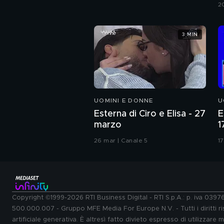
G
2
3 MIN
UOMINI E DONNE
U
Esterna di Ciro e Elisa - 27
E
marzo
1
26 mar | Canale 5
17
Copyright ©1999-2026 RTI Business Digital - RTI S.p.A.: p. iva 039
500.000.007 - Gruppo MFE Media For Europe N.V. - Tutti i diritti ris
artificiale generativa. È altresì fatto divieto espresso di utilizzare