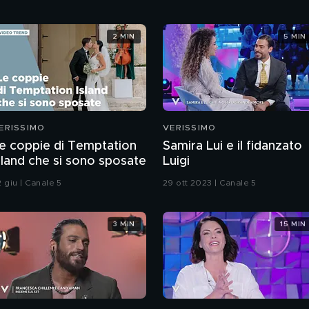
2 MIN
5 MIN
ERISSIMO
VERISSIMO
e coppie di Temptation
Samira Lui e il fidanzato
sland che si sono sposate
Luigi
 giu | Canale 5
29 ott 2023 | Canale 5
3 MIN
15 MIN