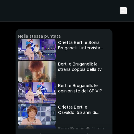
Nella stessa puntata
Orietta Berti e Sonia
Bruganelli: l'intervista
integrale
Berti e Bruganelli: la
strana coppia della tv
Berti e Bruganelli: le
opinioniste del GF VIP
Orietta Berti e
Osvaldo: 55 anni di
matrimonio
Sonia Bruganelli: "Il mio