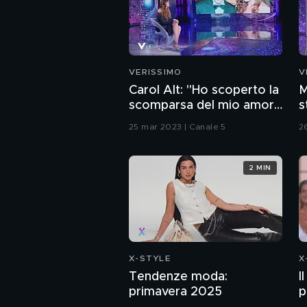
VERISSIMO
V
Carol Alt: "Ho scoperto la
M
scomparsa del mio amore
s
Senna in tv"
A
25 mar 2023 | Canale 5
2
2 MIN
X-STYLE
X
Tendenze moda:
I
primavera 2025
p