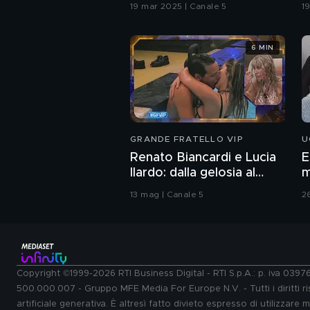
19 mar 2025 | Canale 5
1
6 MIN
GRANDE FRATELLO VIP
U
Renato Biancardi e Lucia
E
Ilardo: dalla gelosia al
m
bacio
13 mag | Canale 5
2
Copyright ©1999-2026 RTI Business Digital - RTI S.p.A.: p. iva 039
500.000.007 - Gruppo MFE Media For Europe N.V. - Tutti i diritti ris
artificiale generativa. È altresì fatto divieto espresso di utilizzare