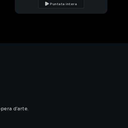
rapporto con Paolo"
Puntata intera
Sonia Bruganelli e il
dolce legame con il
figlio Davide
Sonia Bruganelli: il figlio
Davide
Sonia Bruganelli e
l'amore per suo figlio
Sonia Bruganelli ricorda
il papà Massimo
Orietta Berti: "Sono
diventata nonna bis"
pera d'arte.
Orietta Berti: il saluto
da Otis, Lia e le