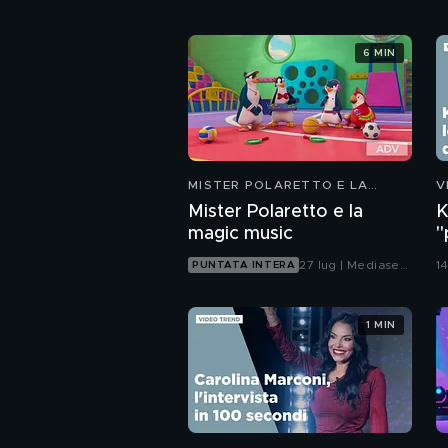
6 MIN
MISTER POLARETTO E LA
V
MAGIC MUSIC
Mister Polaretto e la
K
magic music
"
27 lug | Mediaset
1
PUNTATA INTERA
Infinity
1 MIN