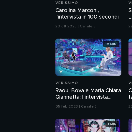
VERISSIMO
V
Carolina Marconi,
S
l'intervista in 100 secondi
L
20 ott 2025 | Canale 5
2
19 MIN
VERISSIMO
V
Raoul Bova e Maria Chiara
C
Giannetta: l'intervista
t
integrale
05 feb 2023 | Canale 5
2
1 MIN