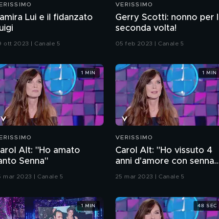
ERISSIMO
VERISSIMO
amira Lui e il fidanzato
Gerry Scotti: nonno per 
uigi
seconda volta!
9 ott 2023 | Canale 5
05 feb 2023 | Canale 5
1 MIN
1 MIN
ERISSIMO
VERISSIMO
arol Alt: "Ho amato
Carol Alt: "Ho vissuto 4
anto Senna"
anni d'amore con senna
mentre ero sposata"
5 mar 2023 | Canale 5
25 mar 2023 | Canale 5
1 MIN
48 SEC