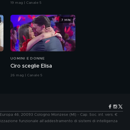
coreografia
19 mag | Canale 5
Power
7 MIN
Romina Power e i suoi
nipoti
Romina Carrisi e
l'amore per Stefano
UOMINI E DONNE
Romina Power e
Ciro sceglie Elisa
l'amore per l'infanzia
26 mag | Canale 5
Daniele Bossari: "Ho
avuto un tumore"
Daniele Bossari:
l'intervista integrale
e Europa 46, 20093 Cologno Monzese (MI) - Cap. Soc. int. vers. €
lizzazione funzionale all'addestramento di sistemi di intelligenza
Daniele Bossari: il