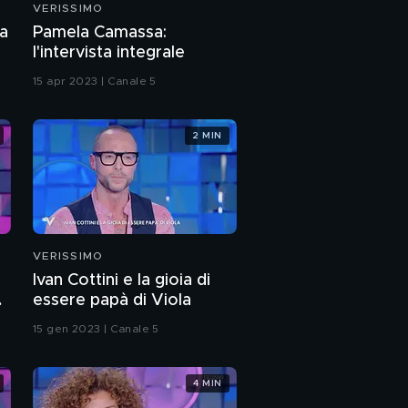
VERISSIMO
Romina Power: "La mia
la
Pamela Camassa:
estate"
l'intervista integrale
15 apr 2023 | Canale 5
Romina Power, Cristel
e Romina Carrisi:
l'intervista integrale
2 MIN
Romina Power: "Torno
a vivere in Puglia"
Nel cuore di Romina
Power
VERISSIMO
Ivan Cottini e la gioia di
Romina Power e
essere papà di Viola
l'amore
15 gen 2023 | Canale 5
Romina Power, Cristel
e Romina Carrisi:
4 MIN
mamma e figlie