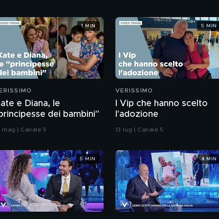
1 MIN
5 MIN
ERISSIMO
VERISSIMO
ate e Diana, le
I Vip che hanno scelto
principesse dei bambini"
l'adozione
4 mag | Canale 5
13 lug | Canale 5
5 MIN
4 MIN