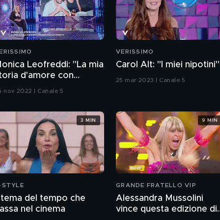
ERISSIMO
VERISSIMO
onica Leofreddi: "La mia
Carol Alt: "I miei nipotini"
toria d'amore con
25 mar 2023 | Canale 5
ntonello Venditti"
6 nov 2022 | Canale 5
3 MIN
9 MIN
-STYLE
GRANDE FRATELLO VIP
l tema del tempo che
Alessandra Mussolini
assa nel cinema
vince questa edizione di