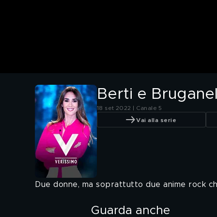
Berti e Bruganell
18 set 2022 | Canale 5
Vai alla serie
Due donne, ma soprattutto due anime rock che
Guarda anche