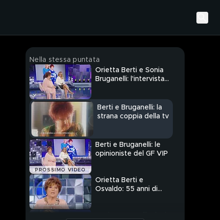
Nella stessa puntata
Orietta Berti e Sonia
Bruganelli: l'intervista
integrale
Berti e Bruganelli: la
strana coppia della tv
Berti e Bruganelli: le
opinioniste del GF VIP
PROSSIMO VIDEO
Orietta Berti e
Osvaldo: 55 anni di
matrimonio
Sonia Bruganelli: "Il mio