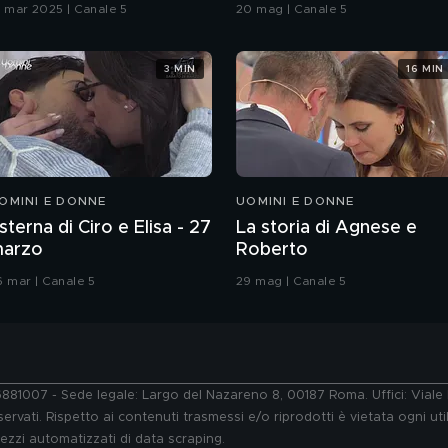
Grande Fratello VIP
9 mar 2025 | Canale 5
20 mag | Canale 5
3 MIN
16 MIN
OMINI E DONNE
UOMINI E DONNE
sterna di Ciro e Elisa - 27
La storia di Agnese e
arzo
Roberto
6 mar | Canale 5
29 mag | Canale 5
76881007 - Sede legale: Largo del Nazareno 8, 00187 Roma. Uffici: Vial
ervati. Rispetto ai contenuti trasmessi e/o riprodotti è vietata ogni uti
 mezzi automatizzati di data scraping.