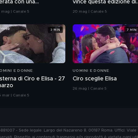
erata con una
vince questa edizione di
oreografia
Grande Fratello VIP
9 mag | Canale 5
20 mag | Canale 5
3 MIN
7 MIN
OMINI E DONNE
UOMINI E DONNE
sterna di Ciro e Elisa - 27
Ciro sceglie Elisa
arzo
26 mag | Canale 5
6 mar | Canale 5
76881007 - Sede legale: Largo del Nazareno 8, 00187 Roma. Uffici: Vial
ervati. Rispetto ai contenuti trasmessi e/o riprodotti è vietata ogni uti