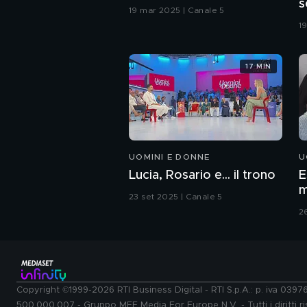
s
19 mar 2025 | Canale 5
c
1
17 MIN
UOMINI E DONNE
U
Lucia, Rosario e... il trono
E
m
23 set 2025 | Canale 5
2
Copyright ©1999-2026 RTI Business Digital - RTI S.p.A.: p. iva 039
500.000.007 - Gruppo MFE Media For Europe N.V. - Tutti i diritti ris