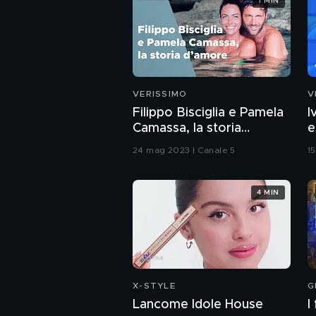
1 MIN
VERISSIMO
V
Filippo Bisciglia e Pamela
I
Camassa, la storia
e
d'amore
24 mag 2023 | Canale 5
1
4 MIN
X-STYLE
G
Lancome Idole House
I