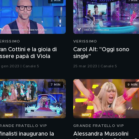
2 MIN
1 MIN
ERISSIMO
VERISSIMO
van Cottini e la gioia di
Carol Alt: "Oggi sono
ssere papà di Viola
single"
5 gen 2023 | Canale 5
25 mar 2023 | Canale 5
7 MIN
9 MIN
RANDE FRATELLO VIP
GRANDE FRATELLO VIP
 finalisti inaugurano la
Alessandra Mussolini