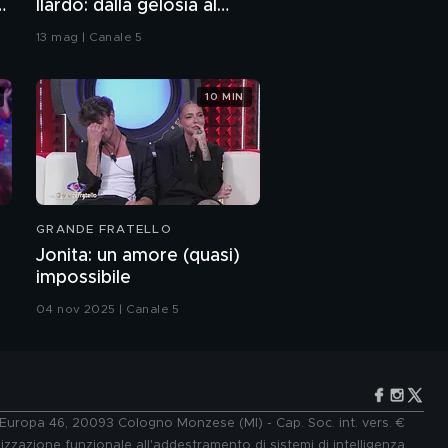
Ilardo: dalla gelosia al
Power
bacio
13 mag | Canale 5
Romina Power e i suoi
nipoti
10 MIN
Romina Carrisi e
l'amore per Stefano
Romina Power e
l'amore per l'infanzia
GRANDE FRATELLO
Jonita: un amore (quasi)
impossibile
Daniele Bossari: "Ho
avuto un tumore"
04 nov 2025 | Canale 5
Daniele Bossari:
l'intervista integrale
Daniele Bossari: il
e Europa 46, 20093 Cologno Monzese (MI) - Cap. Soc. int. vers. €
coraggio di un uomo
lizzazione funzionale all'addestramento di sistemi di intelligenza