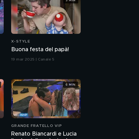
3 MIN
Cristel Carrisi: "Sono
mamma di tre bambini"
Romina Carrisi: "I ricordi
di mia mamma"
X-STYLE
Cristel e Romina Carrisi:
Buona festa del papà!
"La nostra infanzia"
19 mar 2025 | Canale 5
Romina Power: "La mia
vita da mamma"
6 MIN
Cristel e Romina: il
ricordo della sorella
Ylenia
La poesia di Romina
Carrisi
GRANDE FRATELLO VIP
Renato Biancardi e Lucia
I nipoti di Romina