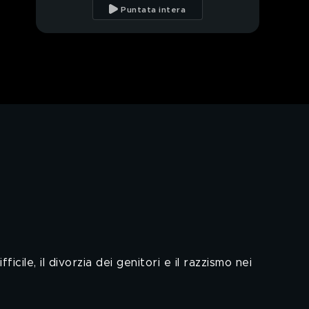
rapporto con Paolo"
Puntata intera
Sonia Bruganelli e il
dolce legame con il
figlio Davide
Sonia Bruganelli: il figlio
Davide
Sonia Bruganelli e
l'amore per suo figlio
Sonia Bruganelli ricorda
il papà Massimo
Orietta Berti: "Sono
diventata nonna bis"
cile, il divorzia dei genitori e il razzismo nei
Orietta Berti: il saluto
da Otis, Lia e le