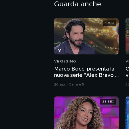
Guarda anche
1 MIN
VERISSIMO
V
Marco Bocci presenta la
C
nuova serie "Alex Bravo -
v
Poliziotto a modo suo"
26 apr | Canale 5
2
28 SEC