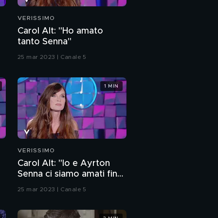
Romina Power: "La mia
VERISSIMO
estate"
Carol Alt: "Ho amato
tanto Senna"
Romina Power, Cristel
e Romina Carrisi:
25 mar 2023 | Canale 5
l'intervista integrale
Romina Power: "Torno
1 MIN
a vivere in Puglia"
Nel cuore di Romina
Power
VERISSIMO
Romina Power e
l'amore
Carol Alt: "Io e Ayrton
Senna ci siamo amati fino
alla sua scomparsa"
Romina Power, Cristel
25 mar 2023 | Canale 5
e Romina Carrisi:
mamma e figlie