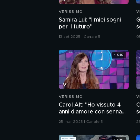
VERISSIMO
V
Samira Lui: "I miei sogni
G
per il futuro"
s
13 set 2025 | Canale 5
0
1 MIN
VERISSIMO
V
Carol Alt: "Ho vissuto 4
C
anni d'amore con senna
s
mentre ero sposata"
S
25 mar 2023 | Canale 5
2