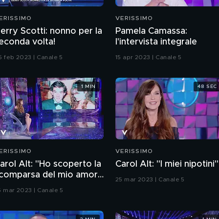
ERISSIMO
VERISSIMO
erry Scotti: nonno per la
Pamela Camassa:
econda volta!
l'intervista integrale
5 feb 2023 | Canale 5
15 apr 2023 | Canale 5
1 MIN
48 SEC
ERISSIMO
VERISSIMO
arol Alt: "Ho scoperto la
Carol Alt: "I miei nipotini"
comparsa del mio amore
25 mar 2023 | Canale 5
enna in tv"
5 mar 2023 | Canale 5