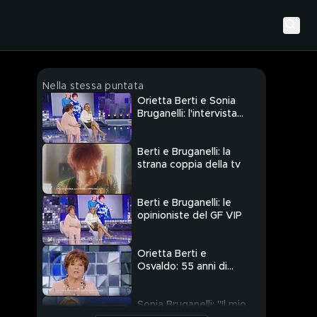
Nella stessa puntata
Orietta Berti e Sonia
Bruganelli: l'intervista
integrale
Berti e Bruganelli: la
strana coppia della tv
Berti e Bruganelli: le
opinioniste del GF VIP
Orietta Berti e
Osvaldo: 55 anni di
matrimonio
Sonia Bruganelli: "Il mio