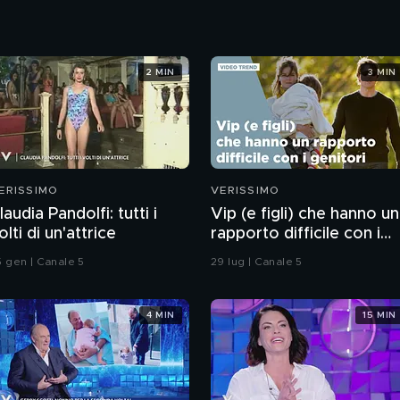
2 MIN
3 MIN
ERISSIMO
VERISSIMO
laudia Pandolfi: tutti i
Vip (e figli) che hanno un
olti di un'attrice
rapporto difficile con i
genitori
5 gen | Canale 5
29 lug | Canale 5
4 MIN
15 MIN