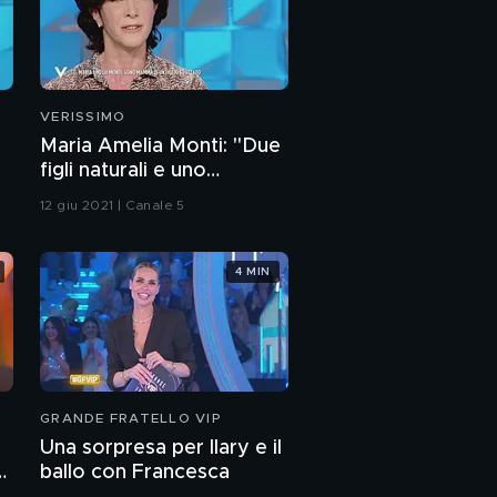
"Made In Italy"
Tributo a Giorgio
Armani
VERISSIMO
Maria Amelia Monti: "Due
figli naturali e uno
Raoul Bova e Giorgio
adottato"
Armani
12 giu 2021 | Canale 5
Cristiano Malgioglio:
4 MIN
l'intervista integrale
Un duro momento per
Cristiano Malgioglio
Cristiano Malgioglio
GRANDE FRATELLO VIP
story
Una sorpresa per Ilary e il
ballo con Francesca
Cristiano Malgioglio a