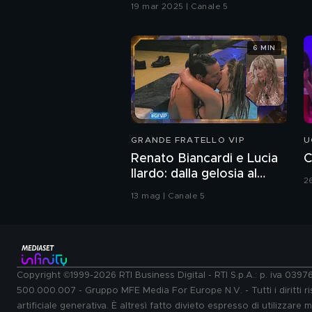
19 mar 2025 | Canale 5
6 MIN
GRANDE FRATELLO VIP
U
Renato Biancardi e Lucia
C
Ilardo: dalla gelosia al
2
bacio
13 mag | Canale 5
Copyright ©1999-2026 RTI Business Digital - RTI S.p.A.: p. iva 039
500.000.007 - Gruppo MFE Media For Europe N.V. - Tutti i diritti ris
artificiale generativa. È altresì fatto divieto espresso di utilizzare