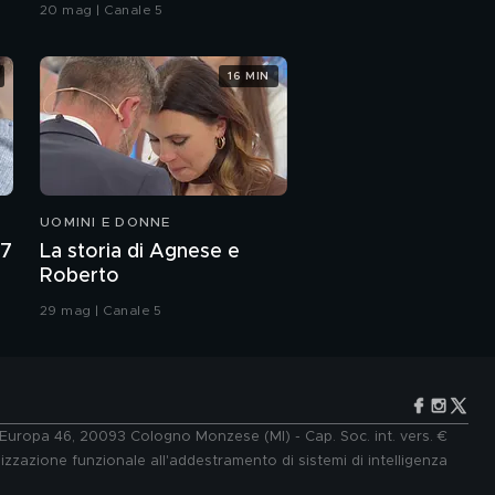
20 mag | Canale 5
tutto campo!
16 MIN
Un immenso dolore
per Cristiano Malgioglio
Cristiano Malgioglio,
dagli esordi...
UOMINI E DONNE
Il debutto di Cristiano
27
La storia di Agnese e
Malgioglio
Roberto
29 mag | Canale 5
Gli occhi di Cristiano
Malgioglio
Babbo Tiziano Ferro
e Europa 46, 20093 Cologno Monzese (MI) - Cap. Soc. int. vers. €
lizzazione funzionale all'addestramento di sistemi di intelligenza