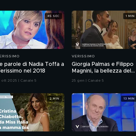
45 SEC
1 MIN
ERISSIMO
VERISSIMO
e parole di Nadia Toffa a
Giorgia Palmas e Filippo
erissimo nel 2018
Magnini, la bellezza del
loro amore
9 ott 2025 | Canale 5
25 gen | Canale 5
2 MIN
13 MIN