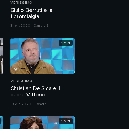
VERISSIMO
Raoul Bova: l'intervista
!
Giulio Berruti e la
integrale
fibromialgia
31 ott 2020 | Canale 5
Il sangue di Jasmine
Carrisi
4 MIN
Il battesimo di Jasmine
Carrisi
L'emozione di Al Bano
Carrisi
VERISSIMO
Christian De Sica e il
Raoul Bova su Raoul
padre Vittorio
Bova
e
19 dic 2020 | Canale 5
La sensibilità di Raoul
Bova
3 MIN
PROSSIMO VIDEO