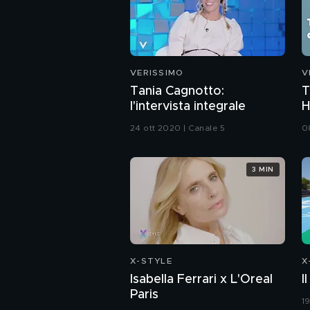
VERISSIMO
V
Tania Cagnotto:
T
l'intervista integrale
H
24 ott 2020 | Canale 5
0
3 MIN
X-STYLE
X
Isabella Ferrari x L'Oreal
I
Paris
1