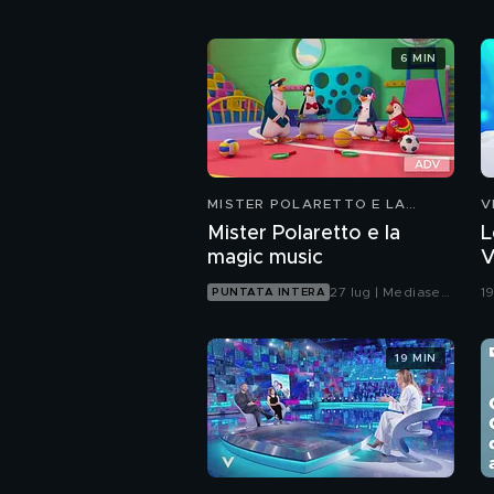
6 MIN
MISTER POLARETTO E LA
V
MAGIC MUSIC
Mister Polaretto e la
L
magic music
V
27 lug | Mediaset
1
PUNTATA INTERA
Infinity
19 MIN