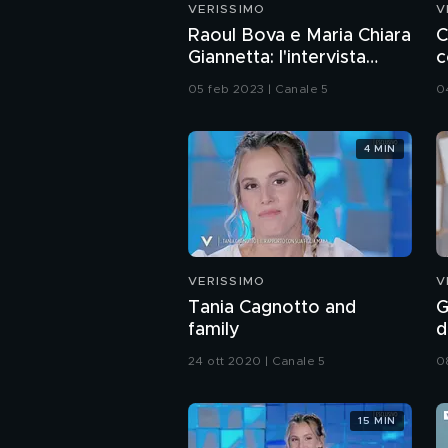
VERISSIMO
V
Raoul Bova e Maria Chiara
C
Giannetta: l'intervista
c
integrale
n
05 feb 2023 | Canale 5
0
s
4 MIN
VERISSIMO
V
Tania Cagnotto and
G
family
d
24 ott 2020 | Canale 5
0
15 MIN