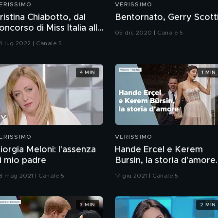
ERISSIMO
VERISSIMO
ristina Chiabotto, dal
Bentornato, Gerry Scotti
oncorso di Miss Italia alla
05 dic 2020 | Canale 5
ascita della
4 lug 2022 | Canale 5
econdogenita
4 MIN
1 MIN
ERISSIMO
VERISSIMO
iorgia Meloni: l'assenza
Hande Ercel e Kerem
i mio padre
Bursin, la storia d'amore
delle star di Love is in th
8 mag 2021 | Canale 5
17 giu 2021 | Canale 5
air
3 MIN
2 MIN