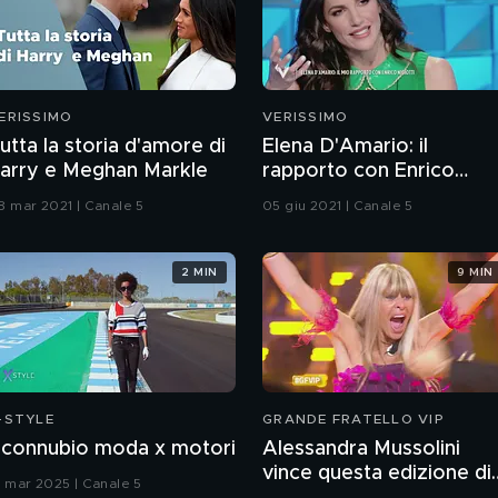
ERISSIMO
VERISSIMO
utta la storia d'amore di
Elena D'Amario: il
arry e Meghan Markle
rapporto con Enrico
Nigiotti
8 mar 2021 | Canale 5
05 giu 2021 | Canale 5
2 MIN
9 MIN
-STYLE
GRANDE FRATELLO VIP
l connubio moda x motori
Alessandra Mussolini
vince questa edizione di
9 mar 2025 | Canale 5