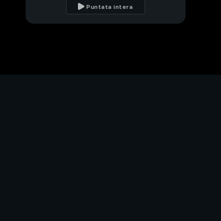
Kesal
Puntata intera
Nazan Kesal ricorda
l'amato zio Mehmet
Nazan Kesal e l'amore
per il figlio
Nazan Kesal e il
rapporto con il marito
Nazan Kesal: "Hunkar e
Sevda"
Nazan Kesal in "Terra
Amara"
Un'anticipazione da
"Terra Amara"