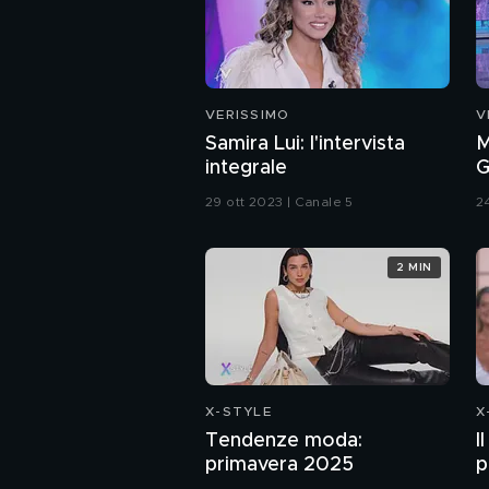
VERISSIMO
V
Samira Lui: l'intervista
M
integrale
G
s
29 ott 2023 | Canale 5
2
2 MIN
X-STYLE
X
Tendenze moda:
I
primavera 2025
p