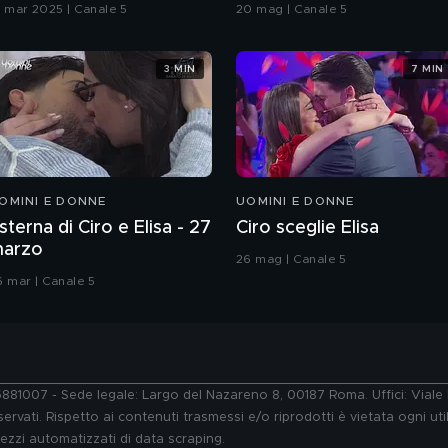
Grande Fratello VIP
9 mar 2025 | Canale 5
20 mag | Canale 5
3 MIN
7 MIN
OMINI E DONNE
UOMINI E DONNE
sterna di Ciro e Elisa - 27
Ciro sceglie Elisa
arzo
26 mag | Canale 5
6 mar | Canale 5
76881007 - Sede legale: Largo del Nazareno 8, 00187 Roma. Uffici: Vial
ervati. Rispetto ai contenuti trasmessi e/o riprodotti è vietata ogni uti
 mezzi automatizzati di data scraping.