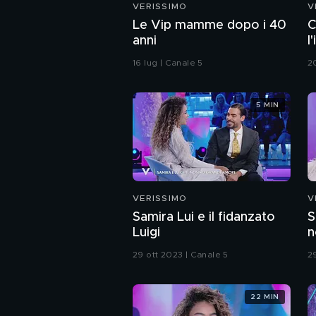
VERISSIMO
V
Le Vip mamme dopo i 40
C
anni
l
16 lug | Canale 5
2
5 MIN
VERISSIMO
V
Samira Lui e il fidanzato
S
Luigi
n
29 ott 2023 | Canale 5
2
22 MIN