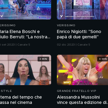
ERISSIMO
VERISSIMO
aria Elena Boschi e
Enrico Nigiotti: "Sono
iulio Berruti: "La nostra
papà di due gemelli"
toria d'amore"
4 set 2023 | Canale 5
02 dic 2023 | Canale 5
3 MIN
9 MIN
-STYLE
GRANDE FRATELLO VIP
l tema del tempo che
Alessandra Mussolini
assa nel cinema
vince questa edizione di