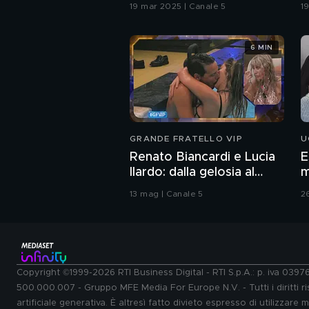
19 mar 2025 | Canale 5
1
6 MIN
GRANDE FRATELLO VIP
U
Renato Biancardi e Lucia
E
Ilardo: dalla gelosia al
m
bacio
13 mag | Canale 5
2
Copyright ©1999-2026 RTI Business Digital - RTI S.p.A.: p. iva 039
500.000.007 - Gruppo MFE Media For Europe N.V. - Tutti i diritti ris
artificiale generativa. È altresì fatto divieto espresso di utilizzare