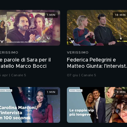
1 MIN
18 MIN
ERISSIMO
VERISSIMO
e parole di Sara per il
Federica Pellegrini e
ratello Marco Bocci
Matteo Giunta: l'intervist
integrale
6 apr | Canale 5
07 giu | Canale 5
1 MIN
4 MIN