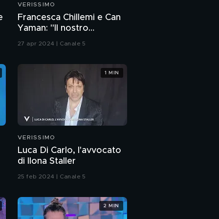
VERISSIMO
Dayane Mello e il suo
e
Francesca Chillemi e Can
bambino mai nato
Yaman: "Il nostro
rapporto sul set"
27 apr 2024 | Canale 5
Dayane Mello e la
perdita del fratello
Lucas
1 MIN
Isobel e Cricca:
l'intervista integrale
Isobel e Cricca: "La
nostra estate d'amore"
VERISSIMO
Luca Di Carlo, l'avvocato
Isobel e Cricca: "Il
di Ilona Staller
nostro amore"
25 feb 2024 | Canale 5
Isobel e Cricca e il loro
nuovo inizio
2 MIN