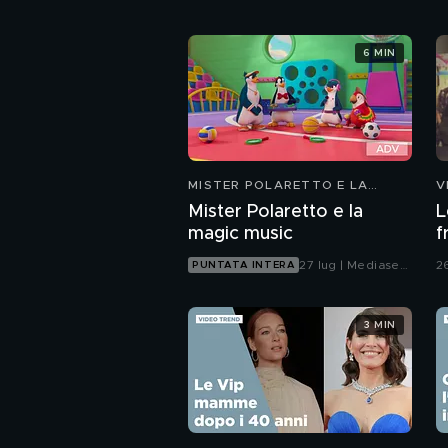
6 MIN
MISTER POLARETTO E LA
V
MAGIC MUSIC
Mister Polaretto e la
L
magic music
f
27 lug | Mediaset
2
PUNTATA INTERA
Infinity
3 MIN