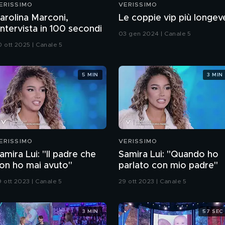
ERISSIMO
VERISSIMO
arolina Marconi,
Le coppie vip più longev
'intervista in 100 secondi
03 gen 2024 | Canale 5
0 ott 2025 | Canale 5
5 MIN
3 MIN
ERISSIMO
VERISSIMO
amira Lui: "Il padre che
Samira Lui: "Quando ho
on ho mai avuto"
parlato con mio padre"
9 ott 2023 | Canale 5
29 ott 2023 | Canale 5
3 MIN
57 SEC