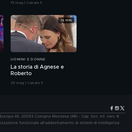
coreografia
19 mag | Canale 5
Gregori e il ricordo
della sorella Mirella
16 MIN
Maria Antonietta
Gregori: "Mirella e
Emanuela Orlandi unite
da un tragico destino"
Maria Antonietta
Gregori: "Stiamo
combattendo per far
riaprire il caso di mia
UOMINI E DONNE
sorella"
Carolina Marconi:
La storia di Agnese e
l'intervista integrale
Roberto
29 mag | Canale 5
Carolina Marconi e la
battaglia contro il
tumore
Carolina Marconi: "Per il
tumore mi sottopongo
a controlli medici
e Europa 46, 20093 Cologno Monzese (MI) - Cap. Soc. int. vers. €
periodici"
lizzazione funzionale all'addestramento di sistemi di intelligenza
Carolina Marconi la