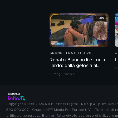
6 MIN
GRANDE FRATELLO VIP
U
Renato Biancardi e Lucia
L
Ilardo: dalla gelosia al
2
bacio
13 mag | Canale 5
Copyright ©1999-2026 RTI Business Digital - RTI S.p.A.: p. iva 039
500.000.007 - Gruppo MFE Media For Europe N.V. - Tutti i diritti ris
artificiale generativa. È altresì fatto divieto espresso di utilizzare