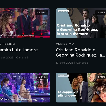
48 SEC
2 MIN
ERISSIMO
VERISSIMO
amira Lui e l'amore
Cristiano Ronaldo e
Georgina Rodriguez, la
3 set 2025 | Canale 5
storia d'amore
12 ago 2025 | Canale 5
2 MIN
4 MIN