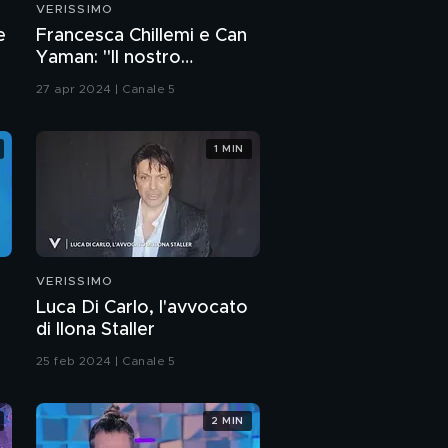
VERISSIMO
PROSSIMO VIDEO
Dayane Mello e il suo
e
Francesca Chillemi e Can
bambino mai nato
Yaman: "Il nostro
rapporto sul set"
27 apr 2024 | Canale 5
Dayane Mello e la
perdita del fratello
Lucas
1 MIN
Isobel e Cricca:
l'intervista integrale
Isobel e Cricca: "La
nostra estate d'amore"
VERISSIMO
Luca Di Carlo, l'avvocato
Isobel e Cricca: "Il
di Ilona Staller
nostro amore"
25 feb 2024 | Canale 5
Isobel e Cricca e il loro
nuovo inizio
2 MIN