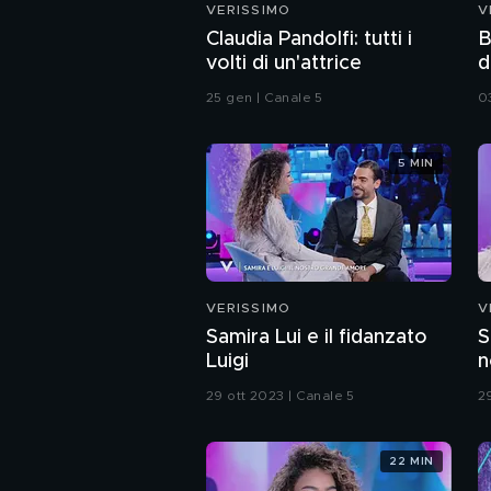
VERISSIMO
V
Claudia Pandolfi: tutti i
B
volti di un'attrice
d
25 gen | Canale 5
0
5 MIN
VERISSIMO
V
Samira Lui e il fidanzato
S
Luigi
n
29 ott 2023 | Canale 5
2
22 MIN