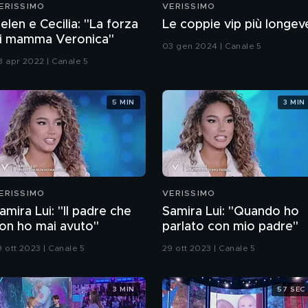
ERISSIMO
VERISSIMO
elen e Cecilia: "La forza
Le coppie vip più longev
i mamma Veronica"
03 gen 2024 | Canale 5
3 apr 2022 | Canale 5
5 MIN
3 MIN
ERISSIMO
VERISSIMO
amira Lui: "Il padre che
Samira Lui: "Quando ho
on ho mai avuto"
parlato con mio padre"
9 ott 2023 | Canale 5
29 ott 2023 | Canale 5
3 MIN
57 SEC