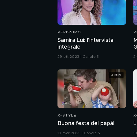
VERISSIMO
V
Samira Lui: l'intervista
M
integrale
G
s
29 ott 2023 | Canale 5
2
3 MIN
X-STYLE
X
Buona festa del papà!
L
19 mar 2025 | Canale 5
1