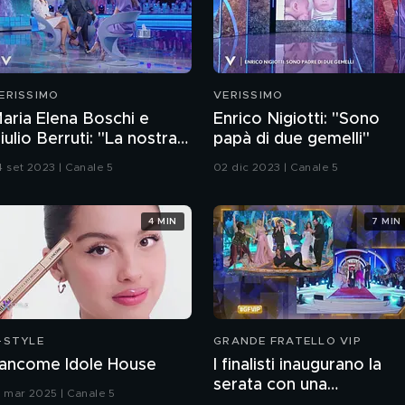
ERISSIMO
VERISSIMO
aria Elena Boschi e
Enrico Nigiotti: "Sono
iulio Berruti: "La nostra
papà di due gemelli"
toria d'amore"
4 set 2023 | Canale 5
02 dic 2023 | Canale 5
4 MIN
7 MIN
-STYLE
GRANDE FRATELLO VIP
ancome Idole House
I finalisti inaugurano la
serata con una
9 mar 2025 | Canale 5