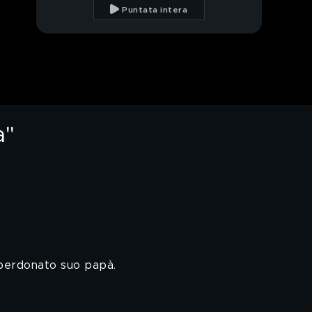
Kesal
Puntata intera
Nazan Kesal ricorda
l'amato zio Mehmet
Nazan Kesal e l'amore
per il figlio
a"
Nazan Kesal e il
rapporto con il marito
Nazan Kesal: "Hunkar e
Sevda"
Nazan Kesal in "Terra
Amara"
a perdonato suo papà.
Un'anticipazione da
"Terra Amara"