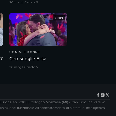
Grande Fratello VIP
20 mag | Canale 5
Gregori e il ricordo
della sorella Mirella
7 MIN
Maria Antonietta
Gregori: "Mirella e
Emanuela Orlandi unite
da un tragico destino"
Maria Antonietta
Gregori: "Stiamo
combattendo per far
riaprire il caso di mia
UOMINI E DONNE
sorella"
Carolina Marconi:
27
Ciro sceglie Elisa
l'intervista integrale
26 mag | Canale 5
Carolina Marconi e la
battaglia contro il
tumore
Carolina Marconi: "Per il
tumore mi sottopongo
a controlli medici
e Europa 46, 20093 Cologno Monzese (MI) - Cap. Soc. int. vers. €
periodici"
lizzazione funzionale all'addestramento di sistemi di intelligenza
Carolina Marconi la