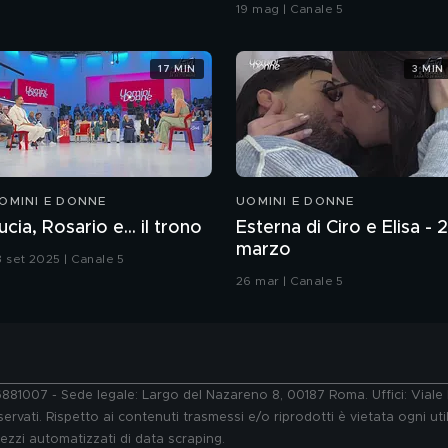
coreografia
19 mag | Canale 5
17 MIN
3 MIN
OMINI E DONNE
UOMINI E DONNE
ucia, Rosario e... il trono
Esterna di Ciro e Elisa - 
marzo
3 set 2025 | Canale 5
26 mar | Canale 5
76881007 - Sede legale: Largo del Nazareno 8, 00187 Roma. Uffici: Vial
ervati. Rispetto ai contenuti trasmessi e/o riprodotti è vietata ogni uti
 mezzi automatizzati di data scraping.