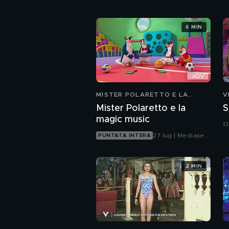
6 MIN
MISTER POLARETTO E LA
V
MAGIC MUSIC
Mister Polaretto e la
S
magic music
1
27 lug | Mediaset
PUNTATA INTERA
Infinity
2 MIN