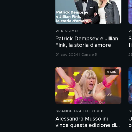
VERISSIMO
V
Patrick Dempsey e Jillian
S
Fink, la storia d'amore
f
01 ago 2024 | Canale 5
2
9 MIN
GRANDE FRATELLO VIP
G
Alessandra Mussolini
U
vince questa edizione di
b