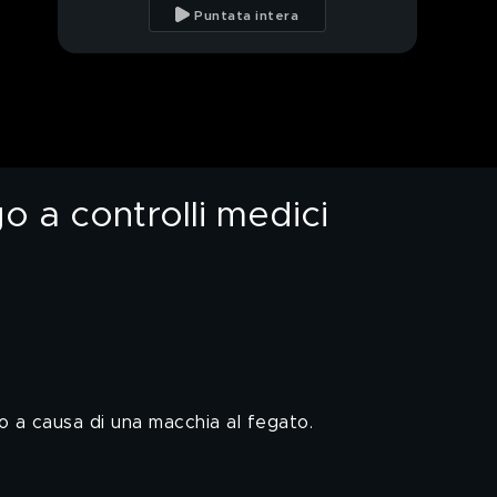
Kesal
Puntata intera
Nazan Kesal ricorda
l'amato zio Mehmet
Nazan Kesal e l'amore
per il figlio
o a controlli medici
Nazan Kesal e il
rapporto con il marito
Nazan Kesal: "Hunkar e
Sevda"
Nazan Kesal in "Terra
Amara"
o a causa di una macchia al fegato.
Un'anticipazione da
"Terra Amara"