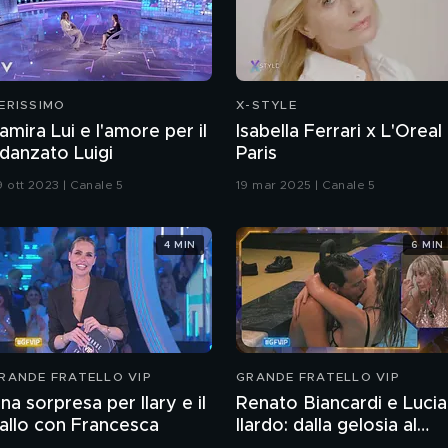
ERISSIMO
X-STYLE
amira Lui e l'amore per il
Isabella Ferrari x L'Oreal
idanzato Luigi
Paris
9 ott 2023 | Canale 5
19 mar 2025 | Canale 5
4 MIN
6 MIN
RANDE FRATELLO VIP
GRANDE FRATELLO VIP
na sorpresa per Ilary e il
Renato Biancardi e Lucia
allo con Francesca
Ilardo: dalla gelosia al