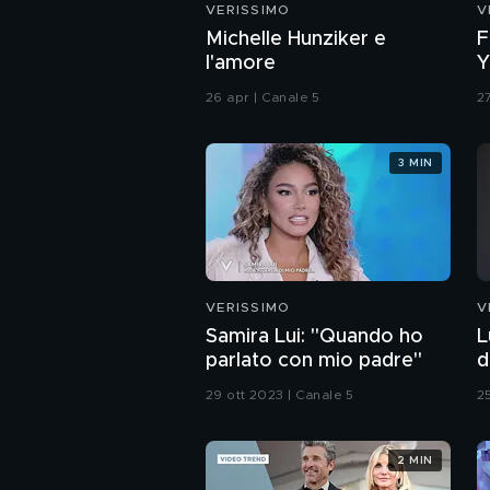
VERISSIMO
V
Michelle Hunziker e
F
l'amore
Y
r
26 apr | Canale 5
2
3 MIN
VERISSIMO
V
Samira Lui: "Quando ho
L
parlato con mio padre"
d
29 ott 2023 | Canale 5
2
2 MIN