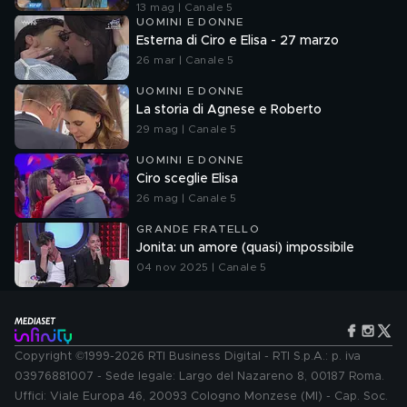
13 mag | Canale 5
UOMINI E DONNE
Esterna di Ciro e Elisa - 27 marzo
26 mar | Canale 5
UOMINI E DONNE
La storia di Agnese e Roberto
29 mag | Canale 5
UOMINI E DONNE
Ciro sceglie Elisa
26 mag | Canale 5
GRANDE FRATELLO
Jonita: un amore (quasi) impossibile
04 nov 2025 | Canale 5
Copyright ©1999-2026 RTI Business Digital - RTI S.p.A.: p. iva
03976881007 - Sede legale: Largo del Nazareno 8, 00187 Roma.
Uffici: Viale Europa 46, 20093 Cologno Monzese (MI) - Cap. Soc.