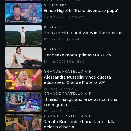
02 dic 2023 | Canale 5
VERISSIMO
Enrico Nigiotti: "Sono diventato papà"
02 dic 2023 | Canale 5
X-STYLE
Il movimento good vibes in the morning
19 mar 2025 | Canale 5
X-STYLE
Tendenze moda: primavera 2025
19 mar 2025 | Canale 5
GRANDE FRATELLO VIP
Alessandra Mussolini vince questa
edizione di Grande Fratello VIP
20 mag | Canale 5
GRANDE FRATELLO VIP
I finalisti inaugurano la serata con una
coreografia
19 mag | Canale 5
GRANDE FRATELLO VIP
Renato Biancardi e Lucia Ilardo: dalla
gelosia al bacio