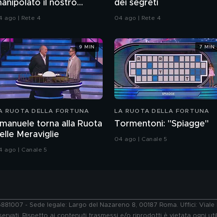
anipolato il nostro
dei segreti
DNA?
4 ago | Rete 4
04 ago | Rete 4
9 MIN
7 MIN
A RUOTA DELLA FORTUNA
LA RUOTA DELLA FORTUNA
manuele torna alla Ruota
Tormentoni: "Spiagge"
elle Meraviglie
04 ago | Canale 5
4 ago | Canale 5
76881007 - Sede legale: Largo del Nazareno 8, 00187 Roma. Uffici: Vial
ervati. Rispetto ai contenuti trasmessi e/o riprodotti è vietata ogni uti