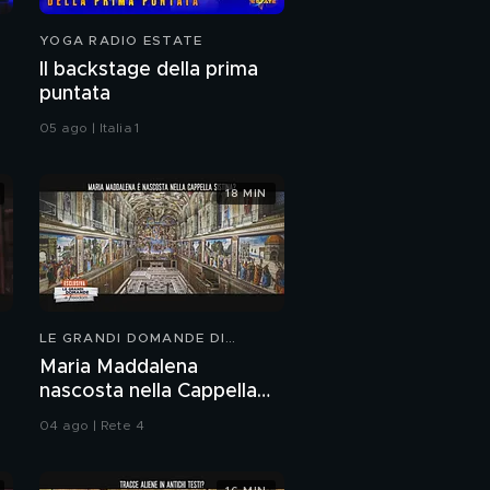
Marco Masini e le
YOGA RADIO ESTATE
maldicenze
Il backstage della prima
puntata
L'omaggio di
05 ago | Italia 1
Celentano a Marco
Masini
Giulio Berruti tra
18 MIN
Cinema, Tv e amore
Marco Masini: il suo
ultimo album
LE GRANDI DOMANDE DI
Giulio Berruti:
FREEDOM
Maria Maddalena
l'intervista integrale
nascosta nella Cappella
Sistina?
04 ago | Rete 4
Giulio Berruti e la sua
storia d'amore