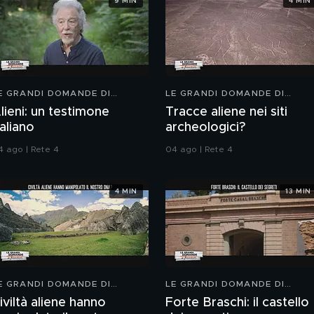
9 MIN
4 MIN
E GRANDI DOMANDE DI
LE GRANDI DOMANDE DI
REEDOM
FREEDOM
lieni: un testimone
Tracce aliene nei siti
taliano
archeologici?
4 ago | Rete 4
04 ago | Rete 4
4 MIN
13 MIN
E GRANDI DOMANDE DI
LE GRANDI DOMANDE DI
REEDOM
FREEDOM
iviltà aliene hanno
Forte Braschi: il castello