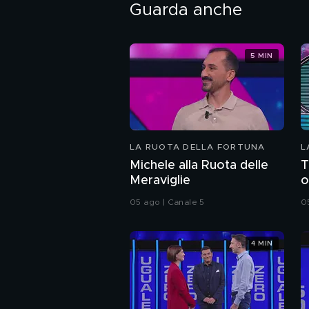
Guarda anche
5 MIN
LA RUOTA DELLA FORTUNA
L
Michele alla Ruota delle
T
Meraviglie
o
05 ago | Canale 5
0
4 MIN