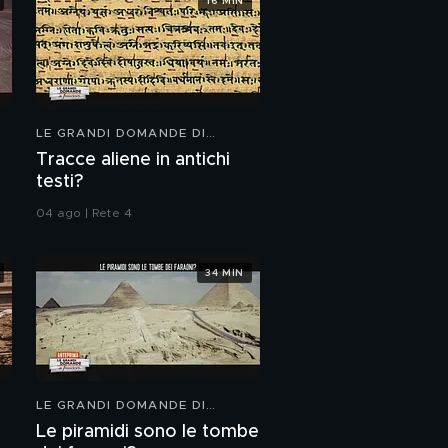
16 MIN
Giulio Berruti
l'ortodontista
Giulio Berruti e il
bullismo
LE GRANDI DOMANDE DI
FREEDOM
Tracce aliene in antichi
Giulio Berruti e la
fibromialgia
testi?
04 ago | Rete 4
Il saluto di Giulio Berruti
a Silvia Toffanin
34 MIN
Francesco Renga:
l'intervista integrale
Francesco Renga
LE GRANDI DOMANDE DI
FREEDOM
Le piramidi sono le tombe
Francesco Renga,