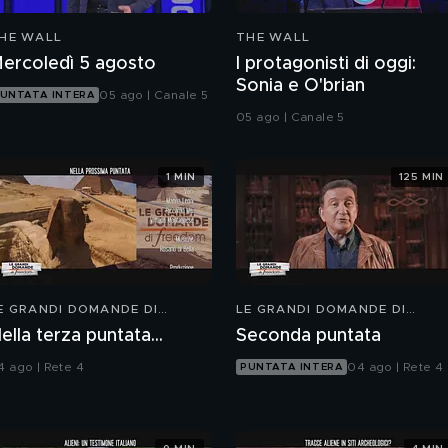
HE WALL
THE WALL
ercoledì 5 agosto
I protagonisti di oggi:
Sonia e O'brian
05 ago | Canale 5
UNTATA INTERA
05 ago | Canale 5
1 MIN
125 MIN
E GRANDI DOMANDE DI
LE GRANDI DOMANDE DI
REEDOM
FREEDOM
ella terza puntata...
Seconda puntata
4 ago | Rete 4
04 ago | Rete 4
PUNTATA INTERA