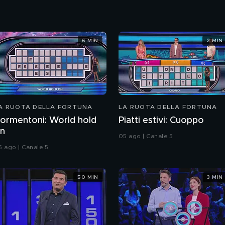
6 MIN
2 MIN
A RUOTA DELLA FORTUNA
LA RUOTA DELLA FORTUNA
ormentoni: World hold
Piatti estivi: Cuoppo
n
05 ago | Canale 5
5 ago | Canale 5
50 MIN
3 MIN