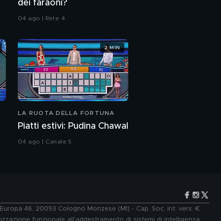
dei faraoni?
Brescia e il Coronavirus
04 ago | Rete 4
Francesco Renga e i
figli
2 MIN
Francesco Renga papà
Francesco Renga: "La
LA RUOTA DELLA FORTUNA
mia vita da papà"
Piatti estivi: Pudina Chawal
Francesco Renga e suo
04 ago | Canale 5
padre Salvatorico
Francesco Renga: il
tatuaggio della figlia
e Europa 46, 20093 Cologno Monzese (MI) - Cap. Soc. int. vers. €
Francesco Renga: il
lizzazione funzionale all'addestramento di sistemi di intelligenza