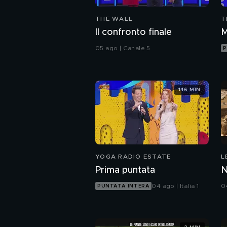
THE WALL
T
Il confronto finale
M
05 ago | Canale 5
P
146 MIN
YOGA RADIO ESTATE
L
F
Prima puntata
N
04 ago | Italia 1
0
PUNTATA INTERA