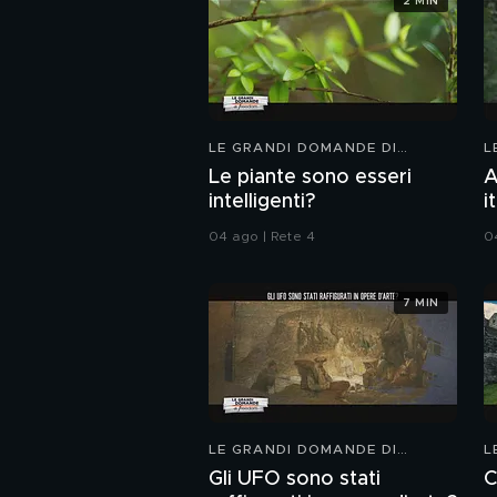
2 MIN
LE GRANDI DOMANDE DI
L
FREEDOM
F
Le piante sono esseri
A
intelligenti?
i
04 ago | Rete 4
0
7 MIN
LE GRANDI DOMANDE DI
L
FREEDOM
F
Gli UFO sono stati
C