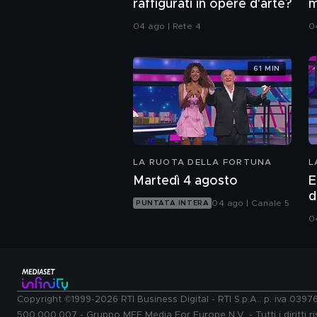
raffigurati in opere d'arte?
m
04 ago | Rete 4
0
61 MIN
LA RUOTA DELLA FORTUNA
L
Martedì 4 agosto
E
d
04 ago | Canale 5
PUNTATA INTERA
0
Copyright ©1999-2026 RTI Business Digital - RTI S.p.A.: p. iva 039
500.000.007 - Gruppo MFE Media For Europe N.V. - Tutti i diritti ris