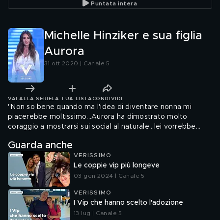
Puntata intera
Michelle Hinziker e sua figlia
Aurora
31 ott 2020 | Canale 5
VAI ALLA SERIE
LA TUA LISTA
CONDIVIDI
"Non so bene quando ma l'idea di diventare nonna mi
piacerebbe moltissimo...Aurora ha dimostrato molto
coraggio a mostrarsi sui social al naturale...lei vorrebbe
entrare nel mondo dello spettacolo".
Guarda anche
VERISSIMO
Le coppie vip più longeve
03 gen 2024 | Canale 5
VERISSIMO
I Vip che hanno scelto l'adozione
13 lug | Canale 5