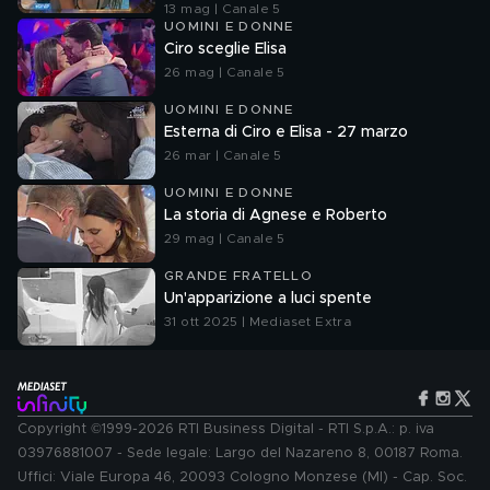
13 mag | Canale 5
UOMINI E DONNE
Ciro sceglie Elisa
26 mag | Canale 5
UOMINI E DONNE
Esterna di Ciro e Elisa - 27 marzo
26 mar | Canale 5
UOMINI E DONNE
La storia di Agnese e Roberto
29 mag | Canale 5
GRANDE FRATELLO
Un'apparizione a luci spente
31 ott 2025 | Mediaset Extra
Copyright ©1999-2026 RTI Business Digital - RTI S.p.A.: p. iva
03976881007 - Sede legale: Largo del Nazareno 8, 00187 Roma.
Uffici: Viale Europa 46, 20093 Cologno Monzese (MI) - Cap. Soc.