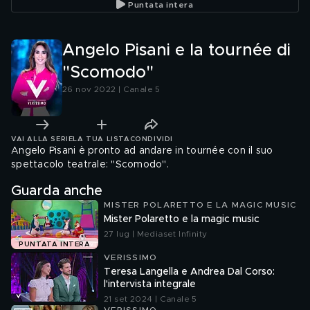
Puntata intera
Angelo Pisani e la tournée di
"Scomodo"
26 nov 2022 | Canale 5
VAI ALLA SERIE
LA TUA LISTA
CONDIVIDI
Angelo Pisani è pronto ad andare in tournée con il suo
spettacolo teatrale: "Scomodo".
Guarda anche
MISTER POLARETTO E LA MAGIC MUSIC
Mister Polaretto e la magic music
27 lug | Mediaset Infinity
PUNTATA INTERA
VERISSIMO
Teresa Langella e Andrea Dal Corso:
l'intervista integrale
21 set 2024 | Canale 5