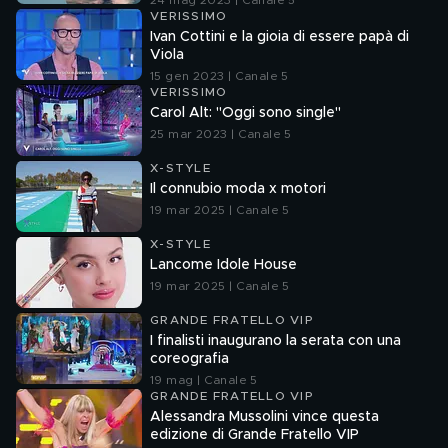
24 mag 2023 | Canale 5
VERISSIMO
Ivan Cottini e la gioia di essere papà di
Viola
15 gen 2023 | Canale 5
VERISSIMO
Carol Alt: "Oggi sono single"
25 mar 2023 | Canale 5
X-STYLE
Il connubio moda x motori
19 mar 2025 | Canale 5
X-STYLE
Lancome Idole House
19 mar 2025 | Canale 5
GRANDE FRATELLO VIP
I finalisti inaugurano la serata con una
coreografia
19 mag | Canale 5
GRANDE FRATELLO VIP
Alessandra Mussolini vince questa
edizione di Grande Fratello VIP