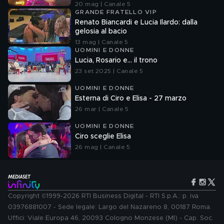
20 mag | Canale 5
GRANDE FRATELLO VIP
Renato Biancardi e Lucia Ilardo: dalla
gelosia al bacio
13 mag | Canale 5
UOMINI E DONNE
Lucia, Rosario e... il trono
23 set 2025 | Canale 5
UOMINI E DONNE
Esterna di Ciro e Elisa - 27 marzo
26 mar | Canale 5
UOMINI E DONNE
Ciro sceglie Elisa
26 mag | Canale 5
Copyright ©1999-2026 RTI Business Digital - RTI S.p.A.: p. iva
03976881007 - Sede legale: Largo del Nazareno 8, 00187 Roma.
Uffici: Viale Europa 46, 20093 Cologno Monzese (MI) - Cap. Soc.