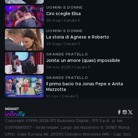
UOMINI E DONNE
Ciro sceglie Elisa
26 mag | Canale 5
UOMINI E DONNE
La storia di Agnese e Roberto
29 mag | Canale 5
GRANDE FRATELLO
Jonita: un amore (quasi) impossibile
04 nov 2025 | Canale 5
GRANDE FRATELLO
Il primo bacio tra Jonas Pepe e Anita
Mazzotta
10 nov | Canale 5
Copyright ©1999-2026 RTI Business Digital - RTI S.p.A.: p. iva
03976881007 - Sede legale: Largo del Nazareno 8, 00187 Roma.
Uffici: Viale Europa 46, 20093 Cologno Monzese (MI) - Cap. Soc.