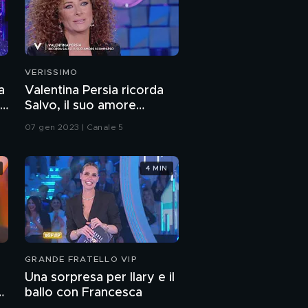
Ludovica Nasti: "Ho
sconfitto la leucemia"
Ludovica Nasti e la
fede
VERISSIMO
a
Valentina Persia ricorda
Ludovica Nasti: "I miei
re
Salvo, il suo amore
esordi nel mondo del
scomparso
07 gen 2023 | Canale 5
cinema"
Ludovica Nasti: "La mia
vita da attrice"
4 MIN
Ludovica Nasti: "I miei
sogni"
Angelo Pisani: "Io e
GRANDE FRATELLO VIP
Agata, mia figlia"
Una sorpresa per Ilary e il
ballo con Francesca
Ludovica Nasti: