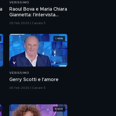
VERISSIMO
La freschezza di
la
Raoul Bova e Maria Chiara
Ludovica Nasti
Giannetta: l'intervista
integrale
05 feb 2023 | Canale 5
Marco Bellavia:
l'intervista integrale
1 MIN
Ludovica Nasti: è nata
una stella
Ludovica Nasti e
l'amore per la sua
famiglia
VERISSIMO
Gerry Scotti e l'amore
Ludovica Nasti: "La mia
lotta contro la
05 feb 2023 | Canale 5
leucemia"
Ludovica Nasti e il
periodo in ospedale
per la leucemia
4 MIN