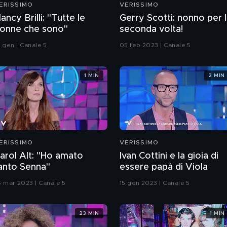
ERISSIMO
VERISSIMO
ancy Brilli: "Tutte le
Gerry Scotti: nonno per 
onne che sono"
seconda volta!
8 gen | Canale 5
05 feb 2023 | Canale 5
1 MIN
2 MIN
ERISSIMO
VERISSIMO
arol Alt: "Ho amato
Ivan Cottini e la gioia di
anto Senna"
essere papà di Viola
5 mar 2023 | Canale 5
15 gen 2023 | Canale 5
23 MIN
1 MIN