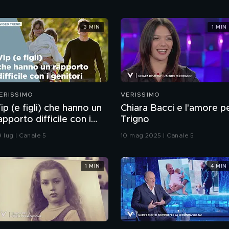
3 MIN
1 MIN
ERISSIMO
VERISSIMO
ip (e figli) che hanno un
Chiara Bacci e l'amore p
apporto difficile con i
Trigno
enitori
9 lug | Canale 5
10 mag 2025 | Canale 5
1 MIN
4 MIN