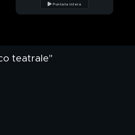
l'amore per Flavio
Puntata intera
Montrucchio
Alessia Mancini: "La mia
vita da mamma"
La lettera di Mya, la
figlia di Alessia Mancini
o teatrale"
Alessia Mancini e la
figlia Mya
Alessia Mancini: "I miei
figli Mya e Orlando
sono la mia forza"
Marco Bellavia: "Nel
mio futuro c'è Pamela
Prati"
Alessia Mancini:
l'intervista integrale