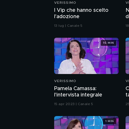
VERISSIMO
V
I Vip che hanno scelto
N
l'adozione
d
13 lug | Canale 5
1
15 MIN
VERISSIMO
V
Pamela Camassa:
C
l'intervista integrale
t
15 apr 2023 | Canale 5
2
1 MIN