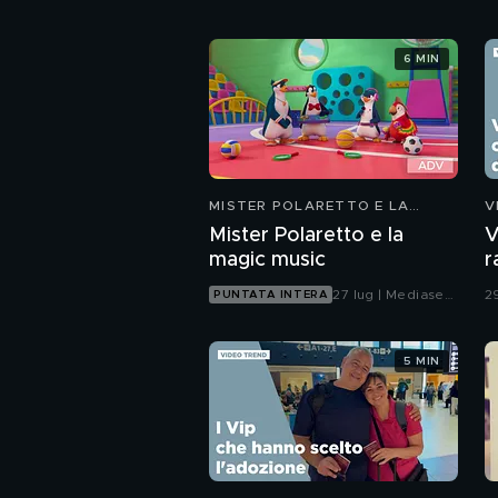
6 MIN
MISTER POLARETTO E LA
V
MAGIC MUSIC
Mister Polaretto e la
V
magic music
r
g
27 lug | Mediaset
2
PUNTATA INTERA
Infinity
5 MIN