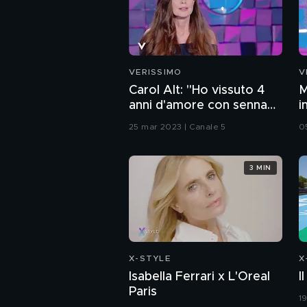
VERISSIMO
V
Carol Alt: "Ho vissuto 4
M
anni d'amore con senna
i
mentre ero sposata"
25 mar 2023 | Canale 5
0
3 MIN
X-STYLE
X
Isabella Ferrari x L'Oreal
I
Paris
1