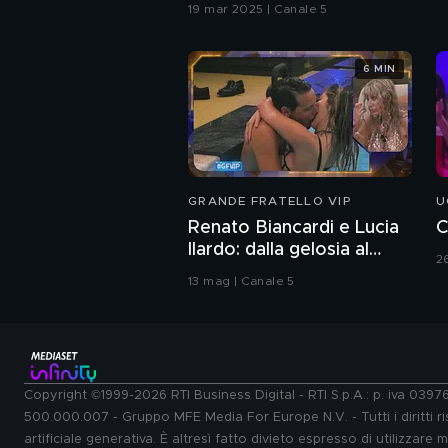
19 mar 2025 | Canale 5
6 MIN
GRANDE FRATELLO VIP
U
Renato Biancardi e Lucia
C
Ilardo: dalla gelosia al
2
bacio
13 mag | Canale 5
Copyright ©1999-2026 RTI Business Digital - RTI S.p.A.: p. iva 039
500.000.007 - Gruppo MFE Media For Europe N.V. - Tutti i diritti ris
artificiale generativa. È altresì fatto divieto espresso di utilizzare