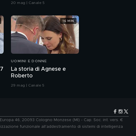
l'intervista integrale
20 mag | Canale 5
Best of Angelo Pisani
16 MIN
Agata Pisani: "Da
grande voglio fare
l'attrice"
UOMINI E DONNE
Agata e Angelo Pisani:
"Ti prendo alla lettera"
27
La storia di Agnese e
Roberto
Angelo Pisani: "Mia
29 mag | Canale 5
figlia Agata mi ha
salvato"
Angelo Pisani e le dolci
parole per sua figlia
Agata
e Europa 46, 20093 Cologno Monzese (MI) - Cap. Soc. int. vers. €
lizzazione funzionale all'addestramento di sistemi di intelligenza
Angelo e Agata Pisani:
l'amore che lega un