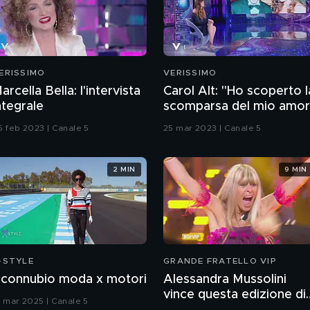
ERISSIMO
VERISSIMO
arcella Bella: l'intervista
Carol Alt: "Ho scoperto l
ntegrale
scomparsa del mio amo
Senna in tv"
5 feb 2023 | Canale 5
25 mar 2023 | Canale 5
2 MIN
9 MIN
-STYLE
GRANDE FRATELLO VIP
l connubio moda x motori
Alessandra Mussolini
vince questa edizione di
9 mar 2025 | Canale 5