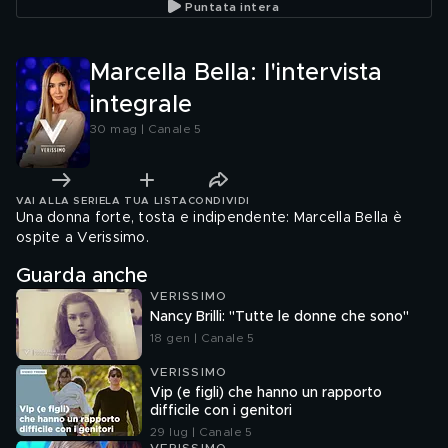
Puntata intera
piccola Allegra"
Marcella Bella: l'intervista
integrale
30 mag | Canale 5
VAI ALLA SERIE
LA TUA LISTA
CONDIVIDI
Una donna forte, tosta e indipendente: Marcella Bella è
ospite a Verissimo.
Guarda anche
VERISSIMO
Nancy Brilli: "Tutte le donne che sono"
18 gen | Canale 5
VERISSIMO
Vip (e figli) che hanno un rapporto
difficile con i genitori
29 lug | Canale 5