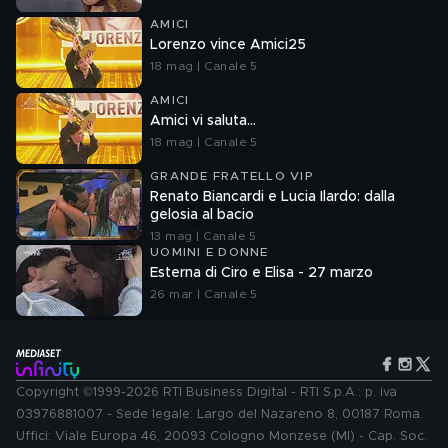
AMICI
Lorenzo vince Amici25
18 mag | Canale 5
AMICI
Amici vi saluta...
18 mag | Canale 5
GRANDE FRATELLO VIP
Renato Biancardi e Lucia Ilardo: dalla
gelosia al bacio
13 mag | Canale 5
UOMINI E DONNE
Esterna di Ciro e Elisa - 27 marzo
26 mar | Canale 5
Copyright ©1999-2026 RTI Business Digital - RTI S.p.A.: p. iva
03976881007 - Sede legale: Largo del Nazareno 8, 00187 Roma.
Uffici: Viale Europa 46, 20093 Cologno Monzese (MI) - Cap. Soc.