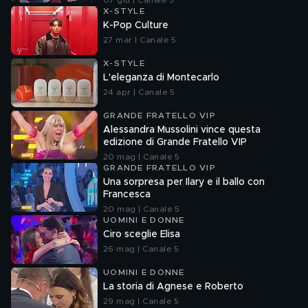
07 giu | Canale 5
X-STYLE
K-Pop Culture
27 mar | Canale 5
X-STYLE
L'eleganza di Montecarlo
24 apr | Canale 5
GRANDE FRATELLO VIP
Alessandra Mussolini vince questa
edizione di Grande Fratello VIP
20 mag | Canale 5
GRANDE FRATELLO VIP
Una sorpresa per Ilary e il ballo con
Francesca
20 mag | Canale 5
UOMINI E DONNE
Ciro sceglie Elisa
26 mag | Canale 5
UOMINI E DONNE
La storia di Agnese e Roberto
29 mag | Canale 5