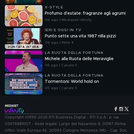
X-STYLE
Profumo d'estate: fragranze agli agrumi
06 ago | Mediaset Infinity
IERI E OGGI IN TV
Punto sette una vita 1987 nilla pizzi
06 ago | Rete 4
PUNTATA INTERA
LA RUOTA DELLA FORTUNA
Michele alla Ruota delle Meraviglie
05 ago | Canale 5
LA RUOTA DELLA FORTUNA
Tormentoni: World hold on
05 ago | Canale 5
Copyright ©1999-2026 RTI Business Digital - RTI S.p.A.: p. iva
03976881007 - Sede legale: Largo del Nazareno 8, 00187 Roma.
Uffici: Viale Europa 46, 20093 Cologno Monzese (MI) - Cap. Soc.