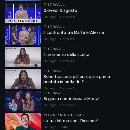
THE WALL
Giovedì 6 agosto
06 ago | Canale 5
PUNTATA INTERA
THE WALL
Il confronto tra Marta e Alessia
06 ago | Canale 5
THE WALL
Il momento della scelta
06 ago | Canale 5
THE WALL
Sono trascorsi più anni dalla prima
puntata in onda di...?
06 ago | Canale 5
THE WALL
Si gioca con Alessia e Marta!
06 ago | Canale 5
YOGA RADIO ESTATE
La tua hit ma con "Riccione"
06 ago | Italia 1