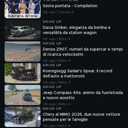
TIM BATTITI LIVE
Sesta puntata - Compilation
06 ago | Canale 5
PUNTATA INTERA
DRIVE UP
Dacia Striker, eleganza da berlina e
versatilità da station wagon
06 ago | Rete 4
DRIVE UP
Denza Z9GT, numeri da supercar e tempi
di ricarica velocissimi
06 ago | Rete 4
DRIVE UP
Koenigsegg Sadair's Spear, il record
dell'auto a mattoncini
06 ago | Rete 4
DRIVE UP
Jeep Compass 4Xe, animo da fuoristrada
e nuovo assetto
06 ago | Rete 4
DRIVE UP
Chery al MIMO 2026, due nuove vetture
pensate per le famiglie
06 ago | Rete 4