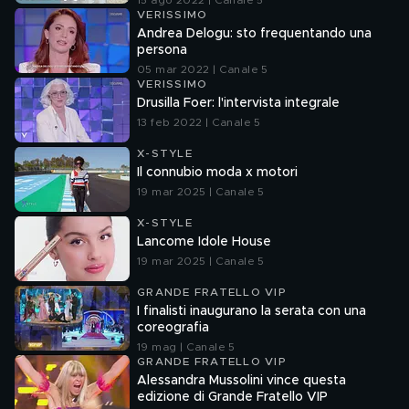
15 ago 2022 | Canale 5
VERISSIMO
Andrea Delogu: sto frequentando una
persona
05 mar 2022 | Canale 5
VERISSIMO
Drusilla Foer: l'intervista integrale
13 feb 2022 | Canale 5
X-STYLE
Il connubio moda x motori
19 mar 2025 | Canale 5
X-STYLE
Lancome Idole House
19 mar 2025 | Canale 5
GRANDE FRATELLO VIP
I finalisti inaugurano la serata con una
coreografia
19 mag | Canale 5
GRANDE FRATELLO VIP
Alessandra Mussolini vince questa
edizione di Grande Fratello VIP