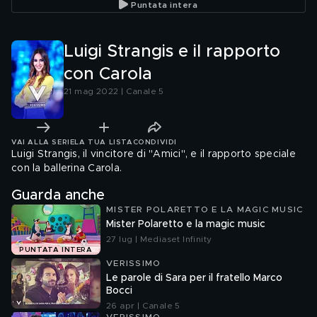
Puntata intera
Luigi Strangis e il rapporto
con Carola
21 mag 2022 | Canale 5
VAI ALLA SERIE
LA TUA LISTA
CONDIVIDI
Luigi Strangis, il vincitore di "Amici", e il rapporto speciale
con la ballerina Carola.
Guarda anche
MISTER POLARETTO E LA MAGIC MUSIC
Mister Polaretto e la magic music
27 lug | Mediaset Infinity
PUNTATA INTERA
VERISSIMO
Le parole di Sara per il fratello Marco
Bocci
26 apr | Canale 5