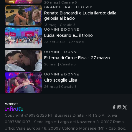
20 mag | Canale 5
GRANDE FRATELLO VIP
Renato Biancardi e Lucia Ilardo: dalla
gelosia al bacio
13 mag | Canale 5
UOMINI E DONNE
Lucia, Rosario e... il trono
23 set 2025 | Canale 5
UOMINI E DONNE
Esterna di Ciro e Elisa - 27 marzo
26 mar | Canale 5
UOMINI E DONNE
Ciro sceglie Elisa
26 mag | Canale 5
Copyright ©1999-2026 RTI Business Digital - RTI S.p.A.: p. iva
03976881007 - Sede legale: Largo del Nazareno 8, 00187 Roma.
Uffici: Viale Europa 46, 20093 Cologno Monzese (MI) - Cap. Soc.