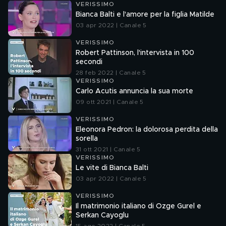
VERISSIMO
Bianca Balti e l'amore per la figlia Matilde
03 apr 2022 | Canale 5
VERISSIMO
Robert Pattinson, l'intervista in 100
secondi
28 feb 2022 | Canale 5
VERISSIMO
Carlo Acutis annuncia la sua morte
09 ott 2021 | Canale 5
VERISSIMO
Eleonora Pedron: la dolorosa perdita della
sorella
31 ott 2021 | Canale 5
VERISSIMO
Le vite di Bianca Balti
03 apr 2022 | Canale 5
VERISSIMO
Il matrimonio italiano di Ozge Gurel e
Serkan Cayoglu