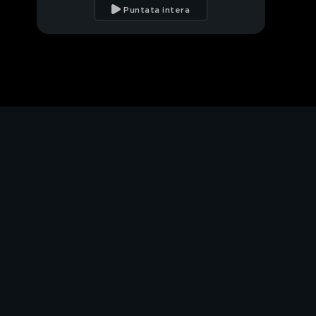
Dario
Puntata intera
Sissi in "Scendi"
Michele: il talento della
danza
Michele e i sacrifici per
la danza
Michele: "Il mio
rapporto con Carola"
I passi a due più belli di
Michele e Carola
Michele e l'emozione di
ballare con Roberto