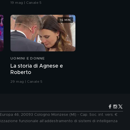
coreografia
19 mag | Canale 5
per l'opportunità di
Serena"
16 MIN
Luigi Strangis: "La mia
vittoria ad Amici"
La vittoria di Luigi
Strangis
UOMINI E DONNE
Luigi Strangis: "Come il
La storia di Agnese e
diabete ha cambiato la
Roberto
mia vita"
29 mag | Canale 5
Luigi e l'intervista a
Verissimo di Carola
Luigi Strangis in
"Tienimi stanotte"
e Europa 46, 20093 Cologno Monzese (MI) - Cap. Soc. int. vers. €
lizzazione funzionale all'addestramento di sistemi di intelligenza
Luigi Strangis e il