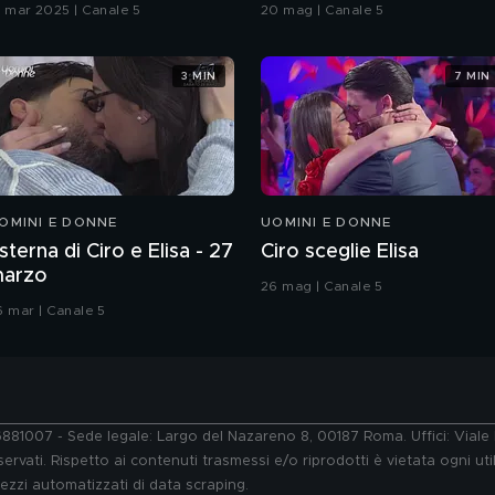
Grande Fratello VIP
9 mar 2025 | Canale 5
20 mag | Canale 5
3 MIN
7 MIN
OMINI E DONNE
UOMINI E DONNE
sterna di Ciro e Elisa - 27
Ciro sceglie Elisa
arzo
26 mag | Canale 5
6 mar | Canale 5
76881007 - Sede legale: Largo del Nazareno 8, 00187 Roma. Uffici: Vial
ervati. Rispetto ai contenuti trasmessi e/o riprodotti è vietata ogni uti
 mezzi automatizzati di data scraping.