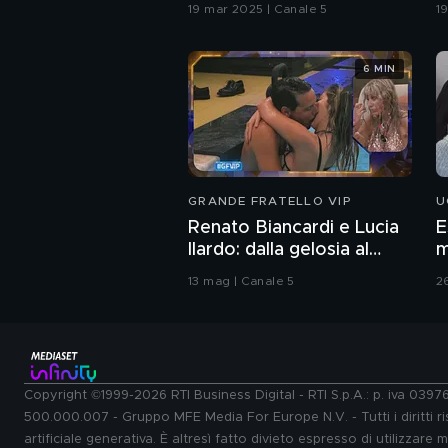
19 mar 2025 | Canale 5
1
6 MIN
GRANDE FRATELLO VIP
U
Renato Biancardi e Lucia
E
Ilardo: dalla gelosia al
m
bacio
13 mag | Canale 5
2
Copyright ©1999-2026 RTI Business Digital - RTI S.p.A.: p. iva 039
500.000.007 - Gruppo MFE Media For Europe N.V. - Tutti i diritti ris
artificiale generativa. È altresì fatto divieto espresso di utilizzare