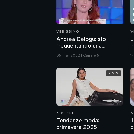
VERISSIMO
V
Andrea Delogu: sto
L
frequentando una
m
persona
05 mar 2022 | Canale 5
14
2 MIN
X-STYLE
X
Tendenze moda:
I
primavera 2025
p