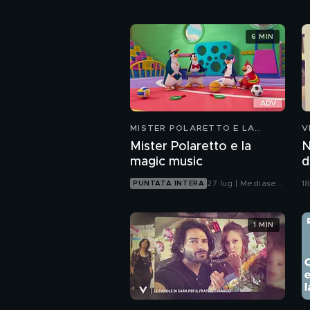
6 MIN
MISTER POLARETTO E LA
V
MAGIC MUSIC
Mister Polaretto e la
N
magic music
d
27 lug | Mediaset
1
PUNTATA INTERA
Infinity
1 MIN