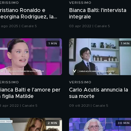
ERISSIMO
VERISSIMO
ristiano Ronaldo e
Bianca Balti: l'intervista
eorgina Rodriguez, la
integrale
toria d'amore
2 ago 2025 | Canale 5
03 apr 2022 | Canale 5
1 MIN
1 MIN
ERISSIMO
VERISSIMO
ianca Balti e l'amore per
Carlo Acutis annuncia la
a figlia Matilde
sua morte
3 apr 2022 | Canale 5
09 ott 2021 | Canale 5
2 MIN
30 MIN