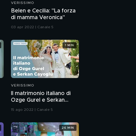
VERISSIMO
Albe e Serena: "La
Belen e Cecilia: "La forza
nostra vita dopo
di mamma Veronica"
Amici"
03 apr 2022 | Canale 5
La favola di Serena
1 MIN
Serena e il rapporto
speciale con la nonna
Serena e il rapporto
con Alessandra
Celentano
VERISSIMO
Il matrimonio italiano di
Serena e le critiche di
Ozge Gurel e Serkan
Alessandra Celentano
Cayoglu
15 ago 2022 | Canale 5
Albe e Serena:
l'intervista integrale
26 MIN
PROSSIMO VIDEO