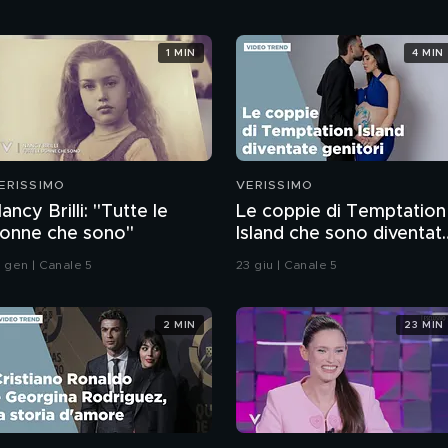
1 MIN
4 MIN
ERISSIMO
VERISSIMO
ancy Brilli: "Tutte le
Le coppie di Temptation
onne che sono"
Island che sono diventat
genitori
8 gen | Canale 5
23 giu | Canale 5
2 MIN
23 MIN