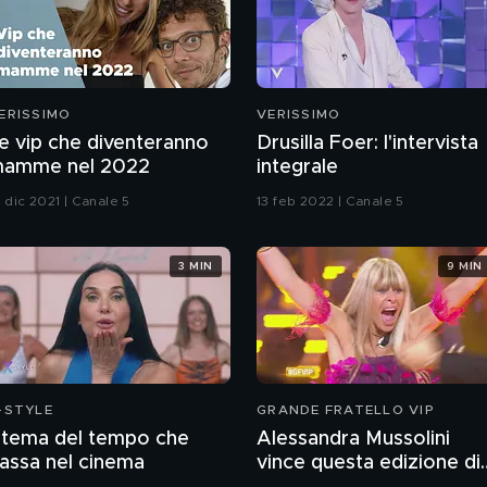
ERISSIMO
VERISSIMO
e vip che diventeranno
Drusilla Foer: l'intervista
amme nel 2022
integrale
 dic 2021 | Canale 5
13 feb 2022 | Canale 5
3 MIN
9 MIN
-STYLE
GRANDE FRATELLO VIP
l tema del tempo che
Alessandra Mussolini
assa nel cinema
vince questa edizione di