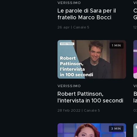
VERISSIMO
V
Le parole di Sara per il
C
fratello Marco Bocci
G
s
26 apr | Canale 5
1
1 MIN
VERISSIMO
V
Robert Pattinson,
B
l'intervista in 100 secondi
l
28 feb 2022 | Canale 5
0
3 MIN