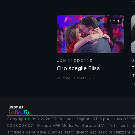
G
2
7 MIN
UOMINI E DONNE
U
Ciro sceglie Elisa
E
m
26 mag | Canale 5
2
Copyright ©1999-2026 RTI Business Digital - RTI S.p.A.: p. iva 039
500.000.007 - Gruppo MFE Media For Europe N.V. - Tutti i diritti ris
artificiale generativa. È altresì fatto divieto espresso di utilizzare