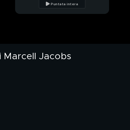
Dario
Puntata intera
Sissi in "Scendi"
Michele: il talento della
danza
 di Marcell Jacobs
Michele e i sacrifici per
la danza
Michele: "Il mio
rapporto con Carola"
I passi a due più belli di
Michele e Carola
Michele e l'emozione di
ballare con Roberto