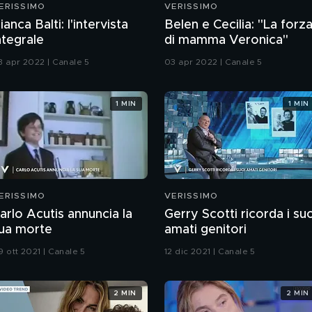
ERISSIMO
VERISSIMO
ianca Balti: l'intervista
Belen e Cecilia: "La forz
ntegrale
di mamma Veronica"
3 apr 2022 | Canale 5
03 apr 2022 | Canale 5
1 MIN
1 MIN
ERISSIMO
VERISSIMO
arlo Acutis annuncia la
Gerry Scotti ricorda i suo
ua morte
amati genitori
9 ott 2021 | Canale 5
12 dic 2021 | Canale 5
2 MIN
2 MIN