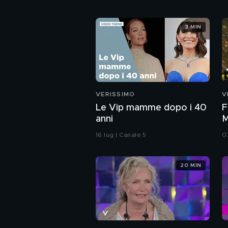
3 MIN
VERISSIMO
V
Le Vip mamme dopo i 40
F
anni
M
i
16 lug | Canale 5
0
20 MIN