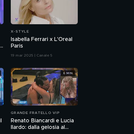
Serena in "Easy on me"
Albe: "Ho imparato a
sognare"
X-STYLE
Isabella Ferrari x L'Oreal
Albe e il rapporto con i
Paris
suoi genitori
a
19 mar 2025 | Canale 5
L'amore di Albe e
Serena
6 MIN
Albe e Serena: una
storia d'amore
Albe in "Karma"
GRANDE FRATELLO VIP
l
Renato Biancardi e Lucia
Ilardo: dalla gelosia al
Albe: "Sono contento