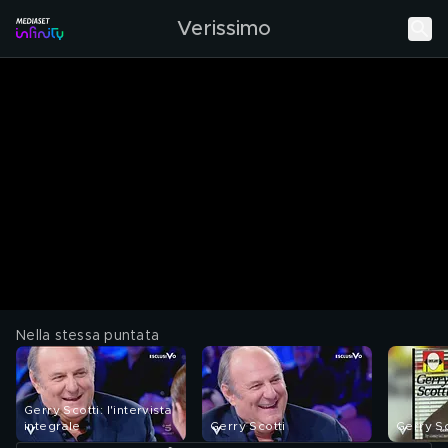
Verissimo
Nella stessa puntata
Gerry Scotti: l'intervista
integrale
Gerry Scotti
Gerry Sc