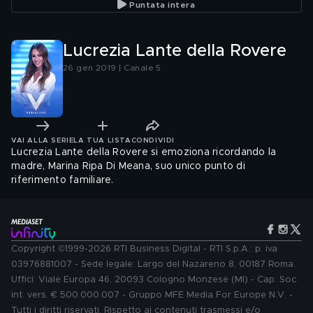
Puntata intera
Lucrezia Lante della Rovere
26 gen 2019 | Canale 5
VAI ALLA SERIE
LA TUA LISTA
CONDIVIDI
Lucrezia Lante della Rovere si emoziona ricordando la
madre, Marina Ripa Di Meana, suo unico punto di
riferimento familiare.
Copyright ©1999-2026 RTI Business Digital - RTI S.p.A.: p. iva
03976881007 - Sede legale: Largo del Nazareno 8, 00187 Roma.
Uffici: Viale Europa 46, 20093 Cologno Monzese (MI) - Cap. Soc.
int. vers. € 500.000.007 - Gruppo MFE Media For Europe N.V. -
Tutti i diritti riservati. Rispetto ai contenuti trasmessi e/o