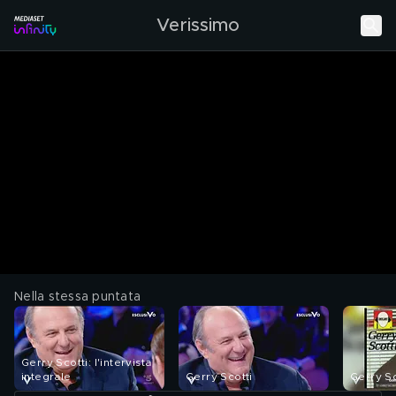
Verissimo
Nella stessa puntata
Gerry Scotti: l'intervista
integrale
Gerry Scotti
Gerry Sc