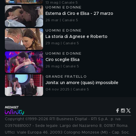
13 mag | Canale 5
UOMINI E DONNE
Esterna di Ciro e Elisa - 27 marzo
26 mar | Canale 5
UOMINI E DONNE
La storia di Agnese e Roberto
29 mag | Canale 5
UOMINI E DONNE
Ciro sceglie Elisa
26 mag | Canale 5
GRANDE FRATELLO
Jonita: un amore (quasi) impossibile
04 nov 2025 | Canale 5
Copyright ©1999-2026 RTI Business Digital - RTI S.p.A.: p. iva
03976881007 - Sede legale: Largo del Nazareno 8, 00187 Roma.
Uffici: Viale Europa 46, 20093 Cologno Monzese (MI) - Cap. Soc.