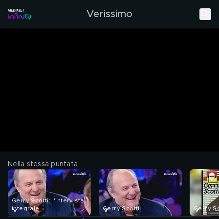
Verissimo
Nella stessa puntata
Gerry Scotti: l'intervista
integrale
Gerry Scotti
Gerry Sc