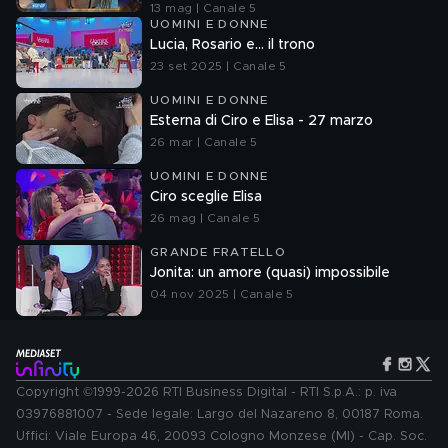
13 mag | Canale 5
UOMINI E DONNE
Lucia, Rosario e... il trono
23 set 2025 | Canale 5
UOMINI E DONNE
Esterna di Ciro e Elisa - 27 marzo
26 mar | Canale 5
UOMINI E DONNE
Ciro sceglie Elisa
26 mag | Canale 5
GRANDE FRATELLO
Jonita: un amore (quasi) impossibile
04 nov 2025 | Canale 5
Copyright ©1999-2026 RTI Business Digital - RTI S.p.A.: p. iva
03976881007 - Sede legale: Largo del Nazareno 8, 00187 Roma.
Uffici: Viale Europa 46, 20093 Cologno Monzese (MI) - Cap. Soc.