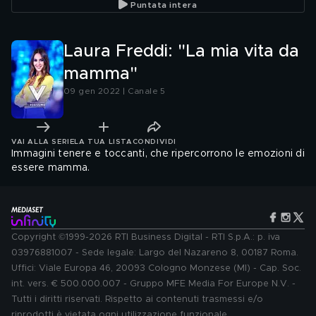
Puntata intera
Laura Freddi: "La mia vita da
mamma"
09 gen 2022 | Canale 5
VAI ALLA SERIE
LA TUA LISTA
CONDIVIDI
Immagini tenere e toccanti, che ripercorrono le emozioni di
essere mamma.
Copyright ©1999-2026 RTI Business Digital - RTI S.p.A.: p. iva
03976881007 - Sede legale: Largo del Nazareno 8, 00187 Roma.
Uffici: Viale Europa 46, 20093 Cologno Monzese (MI) - Cap. Soc.
int. vers. € 500.000.007 - Gruppo MFE Media For Europe N.V. -
Tutti i diritti riservati. Rispetto ai contenuti trasmessi e/o
riprodotti è vietata ogni utilizzazione funzionale