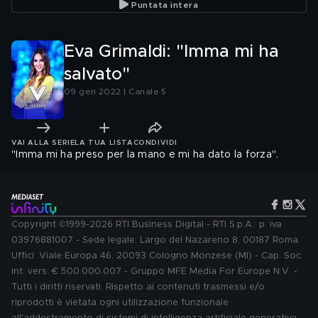
Puntata intera
Eva Grimaldi: "Imma mi ha
salvato"
09 gen 2022 | Canale 5
VAI ALLA SERIE
LA TUA LISTA
CONDIVIDI
"Imma mi ha preso per la mano e mi ha dato la forza".
Copyright ©1999-2026 RTI Business Digital - RTI S.p.A.: p. iva
03976881007 - Sede legale: Largo del Nazareno 8, 00187 Roma.
Uffici: Viale Europa 46, 20093 Cologno Monzese (MI) - Cap. Soc.
int. vers. € 500.000.007 - Gruppo MFE Media For Europe N.V. -
Tutti i diritti riservati. Rispetto ai contenuti trasmessi e/o
riprodotti è vietata ogni utilizzazione funzionale