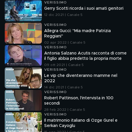
VERISSIMO
Gerry Scotti ricorda i suoi amati genitori
12 dic 2021 | Canale 5
VERISSIMO
Allegra Gucci: "Mia madre Patrizia
Reggiani"
02 apr 2022 | Canale 5
VERISSIMO
Antonia Salzano Acutis racconta di come
il figlio abbia predetto la propria morte
09 ott 2021 | Canale 5
VERISSIMO
Le vip che diventeranno mamme nel
2022
14 dic 2021 | Canale 5
VERISSIMO
Robert Pattinson, l'intervista in 100
secondi
28 feb 2022 | Canale 5
VERISSIMO
Il matrimonio italiano di Ozge Gurel e
Serkan Cayoglu