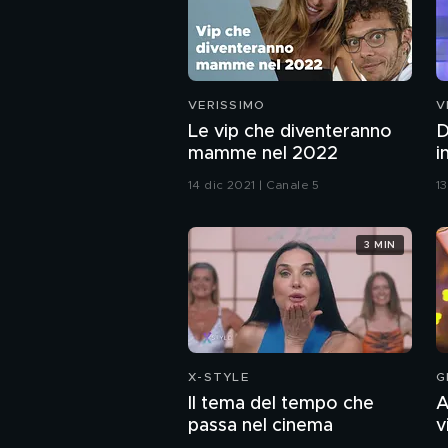
VERISSIMO
V
Le vip che diventeranno
D
mamme nel 2022
i
14 dic 2021 | Canale 5
1
3 MIN
X-STYLE
G
Il tema del tempo che
A
passa nel cinema
v