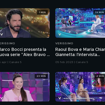
1 MIN
19 MIN
ERISSIMO
VERISSIMO
arco Bocci presenta la
Raoul Bova e Maria Chia
uova serie "Alex Bravo -
Giannetta: l'intervista
oliziotto a modo suo"
integrale
6 apr | Canale 5
05 feb 2023 | Canale 5
23 MIN
2 MIN