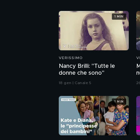
1 MIN
VERISSIMO
V
Nancy Brilli: "Tutte le
M
donne che sono"
n
P
18 gen | Canale 5
2
1 MIN