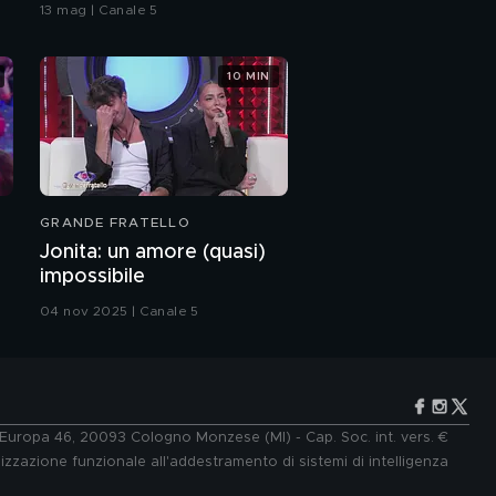
bacio
13 mag | Canale 5
"La mia esperienza in
Afghanistan"
10 MIN
Monica Contrafatto:
storia di una rinascita
Monica Contrafatto:
dalla carriera militare a
quella sportiva
GRANDE FRATELLO
Monica Contrafatto: il
Jonita: un amore (quasi)
videomessaggio
impossibile
dell'amica Silvia
04 nov 2025 | Canale 5
e Europa 46, 20093 Cologno Monzese (MI) - Cap. Soc. int. vers. €
lizzazione funzionale all'addestramento di sistemi di intelligenza