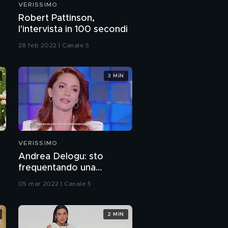
VERISSIMO
Enrico Papi ricorda
a
Robert Pattinson,
l'amata mamma
l'intervista in 100 secondi
28 feb 2022 | Canale 5
Il video messaggio del
padre di Enrico Papi
3 MIN
Best of Enrico Papi
Enrico Papi: "Ho
sofferto di bullismo
televisivo"
VERISSIMO
Andrea Delogu: sto
L'anteprima dello
frequentando una
scherzo ad Al Bano
persona
05 mar 2022 | Canale 5
Adriana Volpe:
l'intervista integrale
2 MIN
PROSSIMO VIDEO