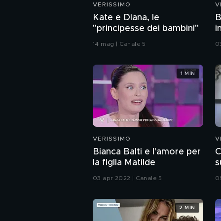
VERISSIMO
V
Kate e Diana, le
B
"principesse dei bambini"
i
14 mag | Canale 5
0
1 MIN
VERISSIMO
V
Bianca Balti e l'amore per
C
la figlia Matilde
s
03 apr 2022 | Canale 5
0
2 MIN