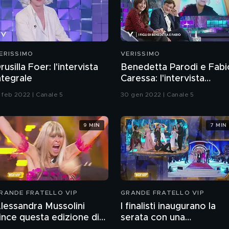
ERISSIMO
VERISSIMO
rusilla Foer: l'intervista
Benedetta Parodi e Fabi
ntegrale
Caressa: l'intervista
integrale
3 feb 2022 | Canale 5
30 gen 2022 | Canale 5
9 MIN
7 MIN
RANDE FRATELLO VIP
GRANDE FRATELLO VIP
lessandra Mussolini
I finalisti inaugurano la
ince questa edizione di
serata con una