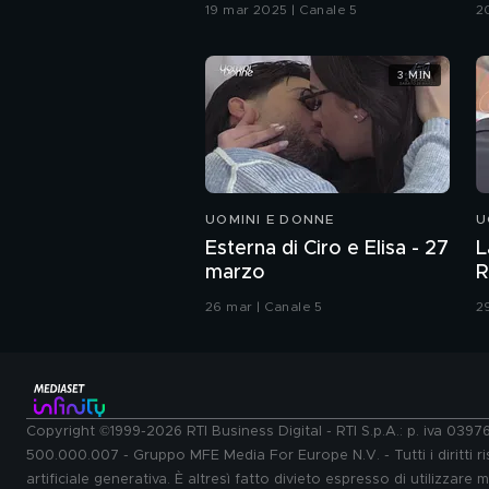
G
19 mar 2025 | Canale 5
2
3 MIN
UOMINI E DONNE
U
Esterna di Ciro e Elisa - 27
L
marzo
R
26 mar | Canale 5
2
Copyright ©1999-2026 RTI Business Digital - RTI S.p.A.: p. iva 039
500.000.007 - Gruppo MFE Media For Europe N.V. - Tutti i diritti ris
artificiale generativa. È altresì fatto divieto espresso di utilizzare