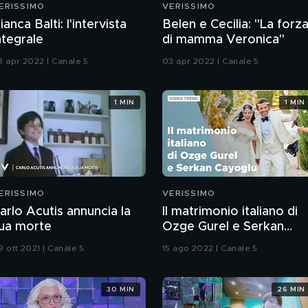
ERISSIMO
VERISSIMO
ianca Balti: l'intervista
Belen e Cecilia: "La forz
ntegrale
di mamma Veronica"
3 apr 2022 | Canale 5
03 apr 2022 | Canale 5
1 MIN
1 MIN
ERISSIMO
VERISSIMO
arlo Acutis annuncia la
Il matrimonio italiano di
ua morte
Ozge Gurel e Serkan
Cayoglu
9 ott 2021 | Canale 5
15 ago 2022 | Canale 5
30 MIN
26 MIN