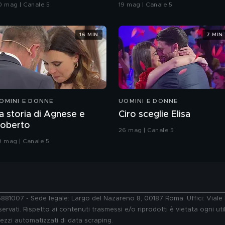
rande Fratello VIP
coreografia
0 mag | Canale 5
19 mag | Canale 5
16 MIN
7 MIN
OMINI E DONNE
UOMINI E DONNE
a storia di Agnese e
Ciro sceglie Elisa
oberto
26 mag | Canale 5
9 mag | Canale 5
76881007 - Sede legale: Largo del Nazareno 8, 00187 Roma. Uffici: Vial
ervati. Rispetto ai contenuti trasmessi e/o riprodotti è vietata ogni uti
 mezzi automatizzati di data scraping.