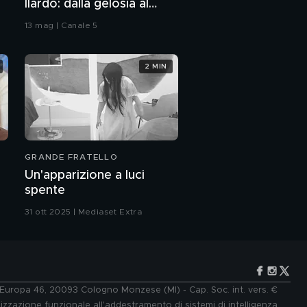
Ilardo: dalla gelosia al
"La mia esperienza in
bacio
Afghanistan"
13 mag | Canale 5
Monica Contrafatto:
storia di una rinascita
2 MIN
Monica Contrafatto:
dalla carriera militare a
quella sportiva
Monica Contrafatto: il
GRANDE FRATELLO
videomessaggio
dell'amica Silvia
Un'apparizione a luci
spente
31 ott 2025 | Mediaset Extra
e Europa 46, 20093 Cologno Monzese (MI) - Cap. Soc. int. vers. €
lizzazione funzionale all'addestramento di sistemi di intelligenza