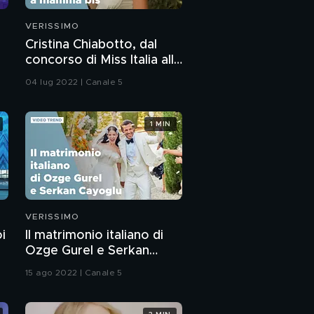
PROSSIMO VIDEO
Enrico Papi ricorda
VERISSIMO
l'amata mamma
a
Cristina Chiabotto, dal
concorso di Miss Italia alla
Il video messaggio del
nascita della
04 lug 2022 | Canale 5
padre di Enrico Papi
secondogenita
Best of Enrico Papi
1 MIN
Enrico Papi: "Ho
sofferto di bullismo
televisivo"
VERISSIMO
L'anteprima dello
i
Il matrimonio italiano di
scherzo ad Al Bano
Ozge Gurel e Serkan
Cayoglu
15 ago 2022 | Canale 5
Adriana Volpe:
l'intervista integrale