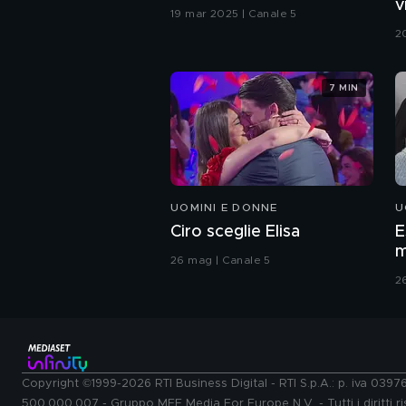
v
19 mar 2025 | Canale 5
G
2
7 MIN
UOMINI E DONNE
U
Ciro sceglie Elisa
E
m
26 mag | Canale 5
2
Copyright ©1999-2026 RTI Business Digital - RTI S.p.A.: p. iva 039
500.000.007 - Gruppo MFE Media For Europe N.V. - Tutti i diritti ris