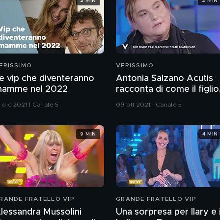
2 MIN
2 MIN
ERISSIMO
VERISSIMO
e vip che diventeranno
Antonia Salzano Acutis
amme nel 2022
racconta di come il figlio
abbia predetto la propri
 dic 2021 | Canale 5
09 ott 2021 | Canale 5
morte
9 MIN
4 MIN
RANDE FRATELLO VIP
GRANDE FRATELLO VIP
lessandra Mussolini
Una sorpresa per Ilary e i