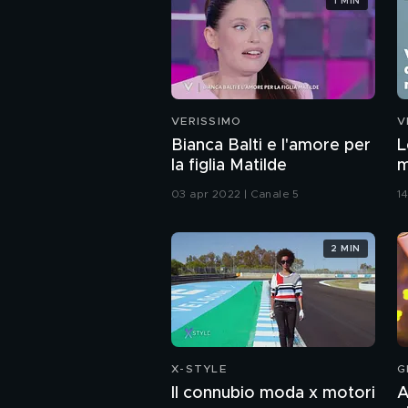
1 MIN
VERISSIMO
V
Bianca Balti e l'amore per
L
la figlia Matilde
m
03 apr 2022 | Canale 5
14
2 MIN
X-STYLE
G
Il connubio moda x motori
A