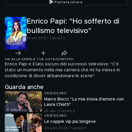
Puntata intera
Enrico Papi: "Ho sofferto di
bullismo televisivo"
18 set 2021 | Canale 5
VAI ALLA SERIE
LA TUA LISTA
CONDIVIDI
Enrico Papi e il lato oscuro del successo televisivo: "C'è
stato un momento nella mia carriera che mi ha messo in
condizione di dover abbandonare le scene".
Guarda anche
VERISSIMO
Marco Bocci: "La mia storia d'amore con
Laura Chiatti"
26 apr | Canale 5
VERISSIMO
Le coppie vip più longeve
03 gen 2024 | Canale 5