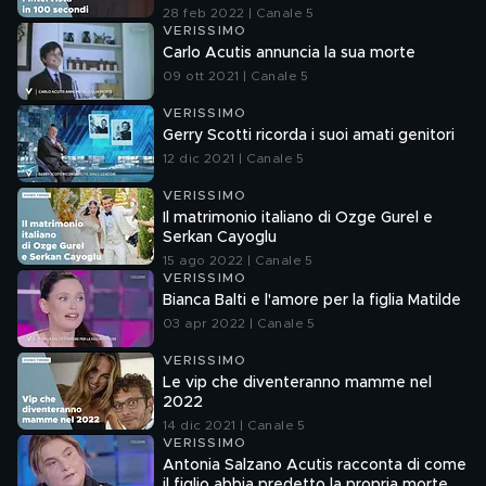
28 feb 2022 | Canale 5
VERISSIMO
Carlo Acutis annuncia la sua morte
09 ott 2021 | Canale 5
VERISSIMO
Gerry Scotti ricorda i suoi amati genitori
12 dic 2021 | Canale 5
VERISSIMO
Il matrimonio italiano di Ozge Gurel e
Serkan Cayoglu
15 ago 2022 | Canale 5
VERISSIMO
Bianca Balti e l'amore per la figlia Matilde
03 apr 2022 | Canale 5
VERISSIMO
Le vip che diventeranno mamme nel
2022
14 dic 2021 | Canale 5
VERISSIMO
Antonia Salzano Acutis racconta di come
il figlio abbia predetto la propria morte