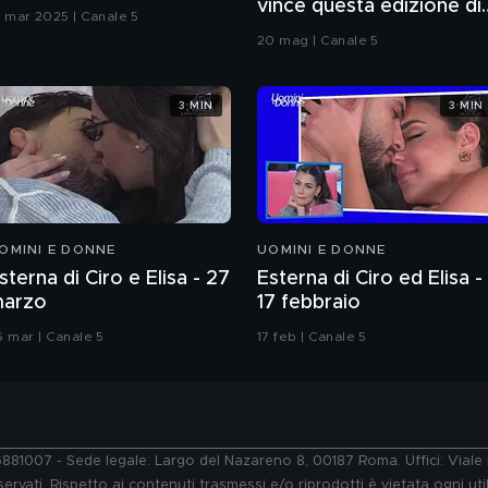
vince questa edizione di
9 mar 2025 | Canale 5
Grande Fratello VIP
20 mag | Canale 5
3 MIN
3 MIN
OMINI E DONNE
UOMINI E DONNE
sterna di Ciro e Elisa - 27
Esterna di Ciro ed Elisa -
arzo
17 febbraio
6 mar | Canale 5
17 feb | Canale 5
76881007 - Sede legale: Largo del Nazareno 8, 00187 Roma. Uffici: Vial
ervati. Rispetto ai contenuti trasmessi e/o riprodotti è vietata ogni uti