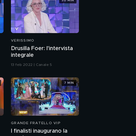
30 MIN
Adriana Volpe: il ritorno
al GF Vip
PROSSIMO VIDEO
Adriana Volpe: "Il GF
Vip mi ha dato la
libertà"
VERISSIMO
Drusilla Foer: l'intervista
Adriana Volpe: "Io e
mio marito ci siamo
integrale
separati"
13 feb 2022 | Canale 5
Adriana Volpe e la
lettera della figlia
Gisele
7 MIN
Monica Contrafatto:
l'intervista integrale
La storia di Monica
Contrafatto
GRANDE FRATELLO VIP
I finalisti inaugurano la
Monica Contrafatto: