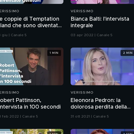
ERISSIMO
VERISSIMO
e coppie di Temptation
Bianca Balti: l'intervista
sland che sono diventate
integrale
enitori
 giu | Canale 5
03 apr 2022 | Canale 5
1 MIN
2 MIN
ERISSIMO
VERISSIMO
obert Pattinson,
Eleonora Pedron: la
'intervista in 100 secondi
dolorosa perdita della
sorella
8 feb 2022 | Canale 5
31 ott 2021 | Canale 5