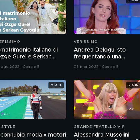
1 MIN
3 MIN
ERISSIMO
VERISSIMO
l matrimonio italiano di
Andrea Delogu: sto
zge Gurel e Serkan
frequentando una
ayoglu
persona
5 ago 2022 | Canale 5
05 mar 2022 | Canale 5
2 MIN
9 MIN
-STYLE
GRANDE FRATELLO VIP
l connubio moda x motori
Alessandra Mussolini