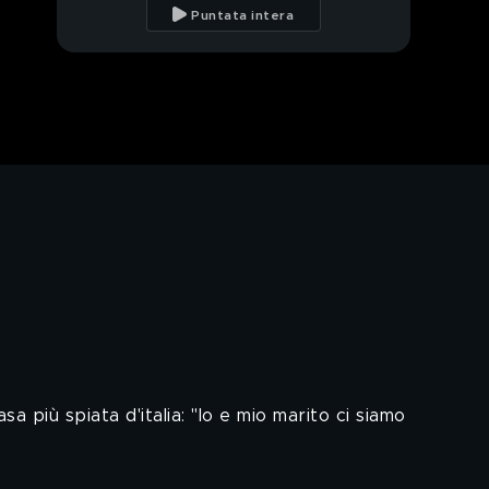
andata in
Puntata intera
disidratazione"
Belen Rodriguez e
l'amore per Antonino
Spinalbanese
Belen Rodriguez e il
messaggio del padre
Gustavo
La rivincita di
Gianmarco Tamberi
Gianmarco Tamberi:
l'intervista integrale
Gianmarco Tamberi: "Il
rapporto con mio
padre"
sa più spiata d'italia: "Io e mio marito ci siamo
Gianmarco Tamberi:
"Un infortunio stava