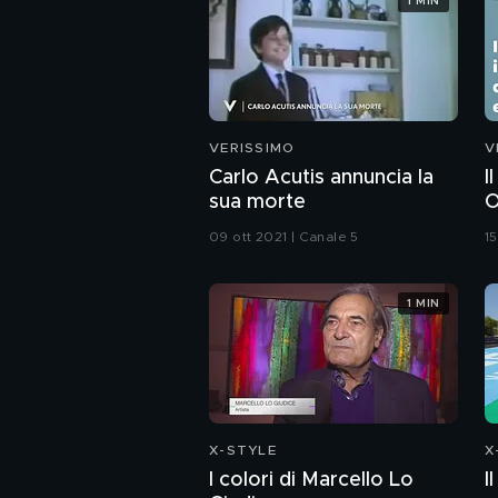
1 MIN
VERISSIMO
V
Carlo Acutis annuncia la
I
sua morte
O
C
09 ott 2021 | Canale 5
1
1 MIN
X-STYLE
X
I colori di Marcello Lo
I