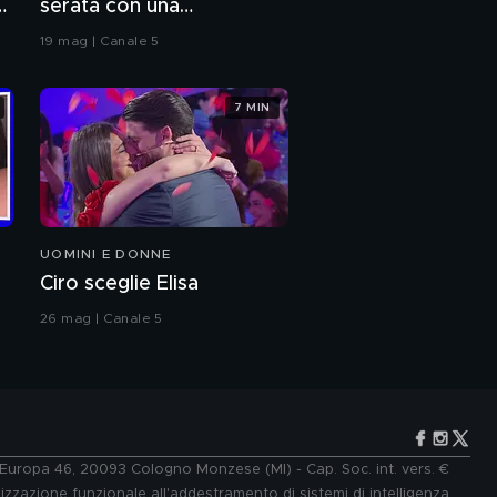
serata con una
"La mia esperienza in
coreografia
Afghanistan"
19 mag | Canale 5
Monica Contrafatto:
storia di una rinascita
7 MIN
Monica Contrafatto:
dalla carriera militare a
quella sportiva
Monica Contrafatto: il
UOMINI E DONNE
videomessaggio
dell'amica Silvia
Ciro sceglie Elisa
26 mag | Canale 5
e Europa 46, 20093 Cologno Monzese (MI) - Cap. Soc. int. vers. €
lizzazione funzionale all'addestramento di sistemi di intelligenza