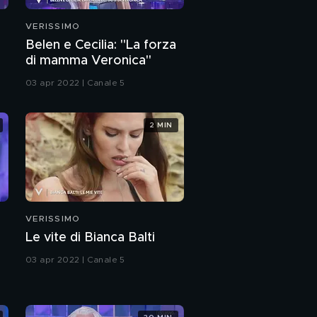
Enrico Papi ricorda
VERISSIMO
l'amata mamma
Belen e Cecilia: "La forza
di mamma Veronica"
Il video messaggio del
padre di Enrico Papi
03 apr 2022 | Canale 5
Best of Enrico Papi
2 MIN
Enrico Papi: "Ho
sofferto di bullismo
televisivo"
VERISSIMO
L'anteprima dello
scherzo ad Al Bano
Le vite di Bianca Balti
03 apr 2022 | Canale 5
Adriana Volpe:
l'intervista integrale