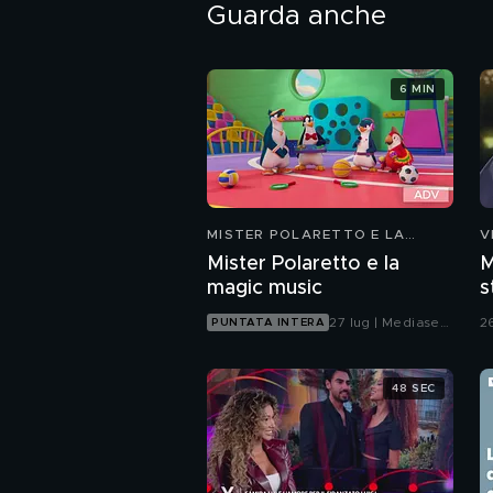
Guarda anche
6 MIN
MISTER POLARETTO E LA
V
MAGIC MUSIC
Mister Polaretto e la
M
magic music
s
C
27 lug | Mediaset
2
PUNTATA INTERA
Infinity
48 SEC