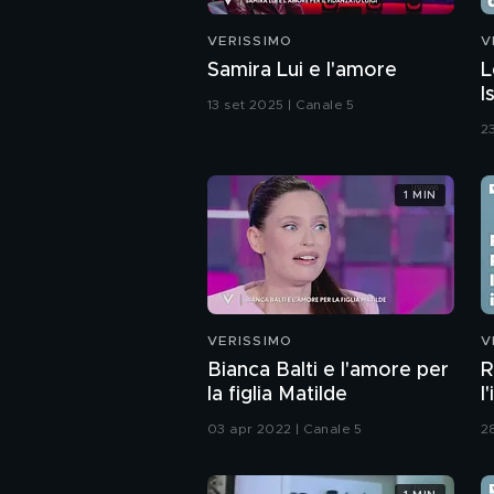
VERISSIMO
V
Samira Lui e l'amore
L
I
13 set 2025 | Canale 5
g
23
1 MIN
VERISSIMO
V
Bianca Balti e l'amore per
R
la figlia Matilde
l
03 apr 2022 | Canale 5
2