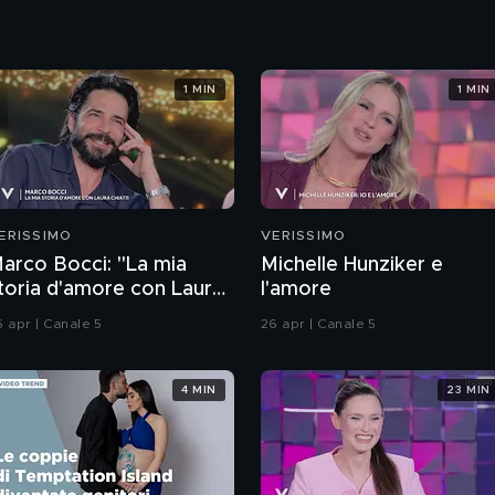
1 MIN
1 MIN
ERISSIMO
VERISSIMO
arco Bocci: "La mia
Michelle Hunziker e
toria d'amore con Laura
l'amore
hiatti"
6 apr | Canale 5
26 apr | Canale 5
4 MIN
23 MIN