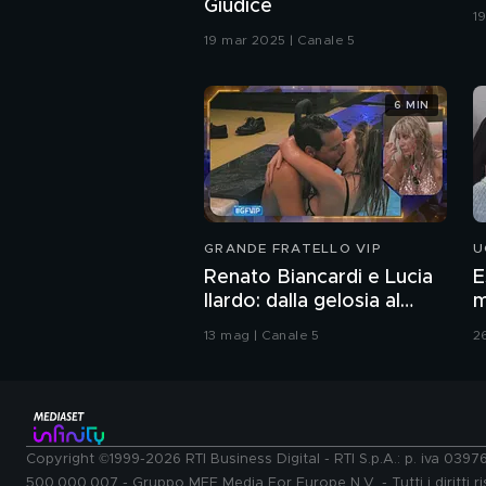
Giudice
1
19 mar 2025 | Canale 5
6 MIN
GRANDE FRATELLO VIP
U
Renato Biancardi e Lucia
E
Ilardo: dalla gelosia al
m
bacio
13 mag | Canale 5
2
Copyright ©1999-2026 RTI Business Digital - RTI S.p.A.: p. iva 039
500.000.007 - Gruppo MFE Media For Europe N.V. - Tutti i diritti ris