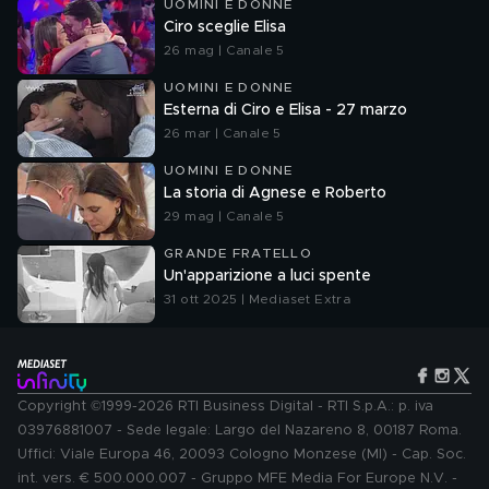
UOMINI E DONNE
Ciro sceglie Elisa
26 mag | Canale 5
UOMINI E DONNE
Esterna di Ciro e Elisa - 27 marzo
26 mar | Canale 5
UOMINI E DONNE
La storia di Agnese e Roberto
29 mag | Canale 5
GRANDE FRATELLO
Un'apparizione a luci spente
31 ott 2025 | Mediaset Extra
Copyright ©1999-2026 RTI Business Digital - RTI S.p.A.: p. iva
03976881007 - Sede legale: Largo del Nazareno 8, 00187 Roma.
Uffici: Viale Europa 46, 20093 Cologno Monzese (MI) - Cap. Soc.
int. vers. € 500.000.007 - Gruppo MFE Media For Europe N.V. -