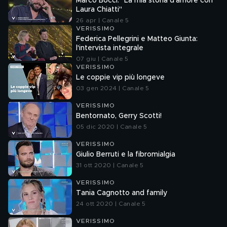
Marco Bocci: "La mia storia d'amore con
Laura Chiatti"
26 apr | Canale 5
VERISSIMO
Federica Pellegrini e Matteo Giunta:
l'intervista integrale
07 giu | Canale 5
VERISSIMO
Le coppie vip più longeve
03 gen 2024 | Canale 5
VERISSIMO
Bentornato, Gerry Scotti!
05 dic 2020 | Canale 5
VERISSIMO
Giulio Berruti e la fibromialgia
31 ott 2020 | Canale 5
VERISSIMO
Tania Cagnotto and family
24 ott 2020 | Canale 5
VERISSIMO