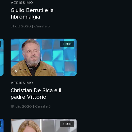
VERISSIMO
Francesco Sarcina:
Giulio Berruti e la
l'intervista integrale
fibromialgia
31 ott 2020 | Canale 5
Francesco Sarcina e il
rapporto con mamma
Tina
4 MIN
Francesco Sarcina: "ho
fatto uso di droghe"
Francesco Sarcina e
l'ex moglie Clizia
VERISSIMO
Incorvaia
Christian De Sica e il
Francesco Sarcina e il
padre Vittorio
rapporto col padre
19 dic 2020 | Canale 5
Francesca Sofia
Novello: l'intervista
4 MIN
integrale