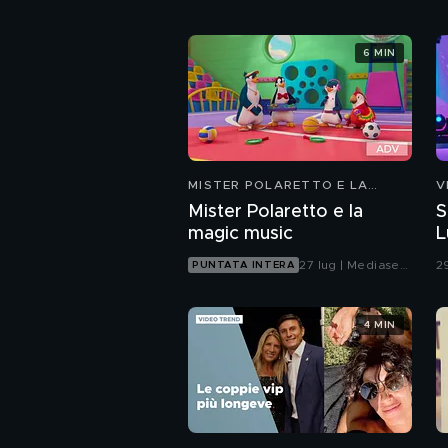
6 MIN
MISTER POLARETTO E LA
V
MAGIC MUSIC
Mister Polaretto e la
S
magic music
L
27 lug | Mediaset
2
PUNTATA INTERA
Infinity
4 MIN