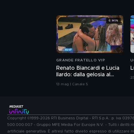
6 MIN
GRANDE FRATELLO VIP
U
Renato Biancardi e Lucia
L
Ilardo: dalla gelosia al
2
bacio
13 mag | Canale 5
Copyright ©1999-2026 RTI Business Digital - RTI S.p.A.: p. iva 039
500.000.007 - Gruppo MFE Media For Europe N.V. - Tutti i diritti ris
artificiale generativa. È altresì fatto divieto espresso di utilizzare