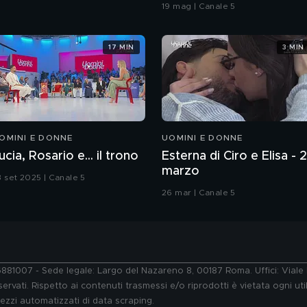
coreografia
19 mag | Canale 5
17 MIN
3 MIN
OMINI E DONNE
UOMINI E DONNE
ucia, Rosario e... il trono
Esterna di Ciro e Elisa - 
marzo
3 set 2025 | Canale 5
26 mar | Canale 5
76881007 - Sede legale: Largo del Nazareno 8, 00187 Roma. Uffici: Vial
ervati. Rispetto ai contenuti trasmessi e/o riprodotti è vietata ogni uti
 mezzi automatizzati di data scraping.