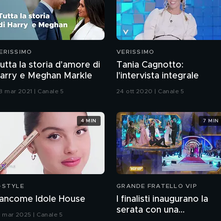
ERISSIMO
VERISSIMO
utta la storia d'amore di
Tania Cagnotto:
arry e Meghan Markle
l'intervista integrale
8 mar 2021 | Canale 5
24 ott 2020 | Canale 5
4 MIN
7 MIN
-STYLE
GRANDE FRATELLO VIP
ancome Idole House
I finalisti inaugurano la
serata con una
9 mar 2025 | Canale 5