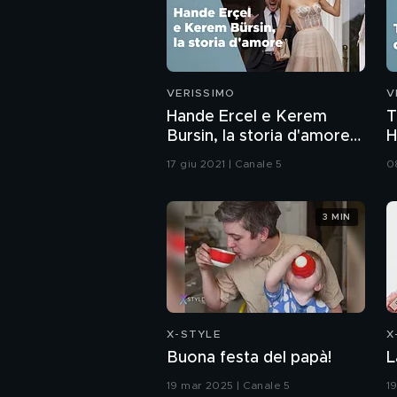
VERISSIMO
V
Hande Ercel e Kerem
T
Bursin, la storia d'amore
H
delle star di Love is in the
17 giu 2021 | Canale 5
0
air
3 MIN
X-STYLE
X
Buona festa del papà!
L
19 mar 2025 | Canale 5
1