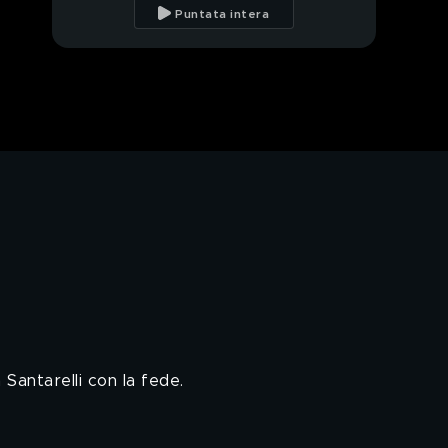
conforto della fede
Puntata intera
Elena Santarelli: "il
giorno in cui mio figlio
ha sconfitto il tumore"
PROSSIMO VIDEO
Il crollo di Elena
Santarelli
Elena Santarelli e
Bernardo Corradi
Melissa Satta: "io e mio
figlio abbiamo avuto il
Covid"
Melissa Satta:
l'intervista integrale
 Santarelli con la fede.
Melissa Satta e la fine
dell'amore con Kevin