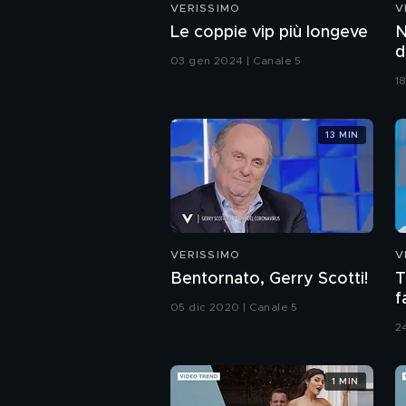
VERISSIMO
V
Le coppie vip più longeve
N
d
03 gen 2024 | Canale 5
1
13 MIN
VERISSIMO
V
Bentornato, Gerry Scotti!
T
f
05 dic 2020 | Canale 5
2
1 MIN