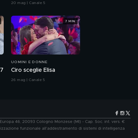
Grande Fratello VIP
20 mag | Canale 5
Novello e l'anello di
Valentino Rossi
7 MIN
Jo Squillo: l'intervista
integrale
La grinta e l'energia di
Jo Squillo
UOMINI E DONNE
Jo Squillo e le sue
27
Ciro sceglie Elisa
battaglie
26 mag | Canale 5
Gli esordi punk di Jo
Squillo
Jo Squillo e il suo
Lockdown
e Europa 46, 20093 Cologno Monzese (MI) - Cap. Soc. int. vers. €
lizzazione funzionale all'addestramento di sistemi di intelligenza
Jo Squillo vittima di