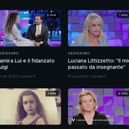
5 MIN
1 MIN
ERISSIMO
VERISSIMO
amira Lui e il fidanzato
Luciana Littizzetto: "Il m
uigi
passato da insegnante"
9 ott 2023 | Canale 5
13 set 2025 | Canale 5
1 MIN
6 MIN