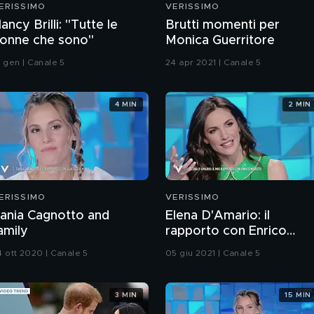
ERISSIMO
VERISSIMO
ancy Brilli: "Tutte le
Brutti momenti per
onne che sono"
Monica Guerritore
8 gen | Canale 5
24 apr 2021 | Canale 5
4 MIN
2 MIN
ERISSIMO
VERISSIMO
ania Cagnotto and
Elena D'Amario: il
amily
rapporto con Enrico
Nigiotti
4 ott 2020 | Canale 5
05 giu 2021 | Canale 5
3 MIN
15 MIN