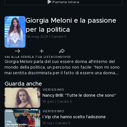
Puntata intera
Giorgia Meloni e la passione
per la politica
08 mag 2021 | Canale 5
VAI ALLA SERIE
LA TUA LISTA
CONDIVIDI
Giorgia Meloni parla del suo essere donna all'interno del
mondo della politica, un percorso non facile: "Non mi sono
mai sentita discriminata per il fatto di essere una donna,
ma magari a qualcuno non piaceva l'idea di avermi come
Guarda anche
condottiera. Ho reagito con la determinazione e il buon
VERISSIMO
esempio.
Nancy Brilli: "Tutte le donne che sono"
18 gen | Canale 5
VERISSIMO
I Vip che hanno scelto l'adozione
13 lug | Canale 5