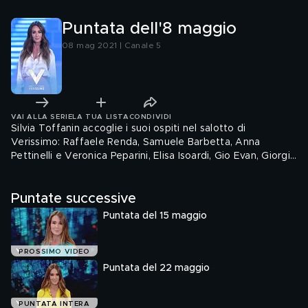
Puntata dell'8 maggio
08 mag 2021 | Canale 5
VAI ALLA SERIE
LA TUA LISTA
CONDIVIDI
Silvia Toffanin accoglie i suoi ospiti nel salotto di
Verissimo: Raffaele Renda, Samuele Barbetta, Anna
Pettinelli e Veronica Peparini, Elisa Isoardi, Gio Evan, Giorgia
Meloni
Puntate successive
Puntata del 15 maggio
PROSSIMO VIDEO
Puntata del 22 maggio
PUNTATA INTERA