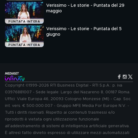
Verissimo - Le storie - Puntata del 29
maggio
PUNTATA INTERA
Verissimo - Le storie - Puntata del 5
giugno
PUNTATA INTERA
Copyright ©1999-2026 RTI Business Digital - RTI S.p.A.: p. iva
03976881007 - Sede legale: Largo del Nazareno 8, 00187 Roma.
Uffici: Viale Europa 46, 20093 Cologno Monzese (MI) - Cap. Soc.
int. vers. € 500.000.007 - Gruppo MFE Media For Europe N.V. -
Tutti i diritti riservati. Rispetto ai contenuti trasmessi e/o
riprodotti è vietata ogni utilizzazione funzionale
all'addestramento di sistemi di intelligenza artificiale generativa.
È altresì fatto divieto espresso di utilizzare mezzi automatizzati