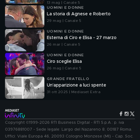
13 mag | Canale 5
UOMINI E DONNE
La storia di Agnese e Roberto
29 mag | Canale 5
UOMINI E DONNE
Esterna di Ciro e Elisa - 27 marzo
26 mar | Canale 5
UOMINI E DONNE
Ciro sceglie Elisa
26 mag | Canale 5
GRANDE FRATELLO
Un'apparizione a luci spente
31 ott 2025 | Mediaset Extra
Copyright ©1999-2026 RTI Business Digital - RTI S.p.A.: p. iva
03976881007 - Sede legale: Largo del Nazareno 8, 00187 Roma.
Uffici: Viale Europa 46, 20093 Cologno Monzese (MI) - Cap. Soc.