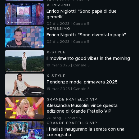
24 set 2023 | Canale 5
VERISSIMO
Enrico Nigiotti: "Sono papà di due
gemelli"
02 dic 2023 | Canale 5
VERISSIMO
Enrico Nigiotti: "Sono diventato papà"
02 dic 2023 | Canale 5
X-STYLE
Il movimento good vibes in the morning
19 mar 2025 | Canale 5
X-STYLE
Tendenze moda: primavera 2025
19 mar 2025 | Canale 5
GRANDE FRATELLO VIP
Alessandra Mussolini vince questa
edizione di Grande Fratello VIP
20 mag | Canale 5
GRANDE FRATELLO VIP
I finalisti inaugurano la serata con una
coreografia