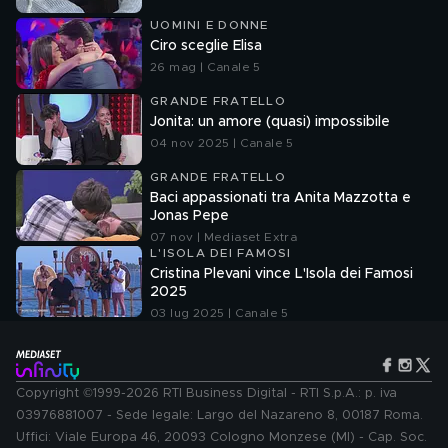
UOMINI E DONNE
Ciro sceglie Elisa
26 mag | Canale 5
GRANDE FRATELLO
Jonita: un amore (quasi) impossibile
04 nov 2025 | Canale 5
GRANDE FRATELLO
Baci appassionati tra Anita Mazzotta e
Jonas Pepe
07 nov | Mediaset Extra
L'ISOLA DEI FAMOSI
Cristina Plevani vince L'Isola dei Famosi
2025
03 lug 2025 | Canale 5
Copyright ©1999-2026 RTI Business Digital - RTI S.p.A.: p. iva
03976881007 - Sede legale: Largo del Nazareno 8, 00187 Roma.
Uffici: Viale Europa 46, 20093 Cologno Monzese (MI) - Cap. Soc.