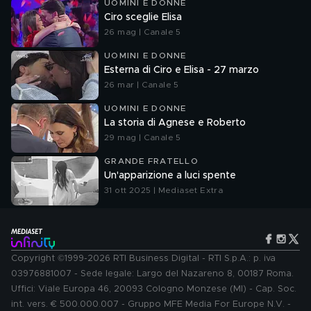
UOMINI E DONNE
Ciro sceglie Elisa
26 mag | Canale 5
UOMINI E DONNE
Esterna di Ciro e Elisa - 27 marzo
26 mar | Canale 5
UOMINI E DONNE
La storia di Agnese e Roberto
29 mag | Canale 5
GRANDE FRATELLO
Un'apparizione a luci spente
31 ott 2025 | Mediaset Extra
Copyright ©1999-2026 RTI Business Digital - RTI S.p.A.: p. iva
03976881007 - Sede legale: Largo del Nazareno 8, 00187 Roma.
Uffici: Viale Europa 46, 20093 Cologno Monzese (MI) - Cap. Soc.
int. vers. € 500.000.007 - Gruppo MFE Media For Europe N.V. -