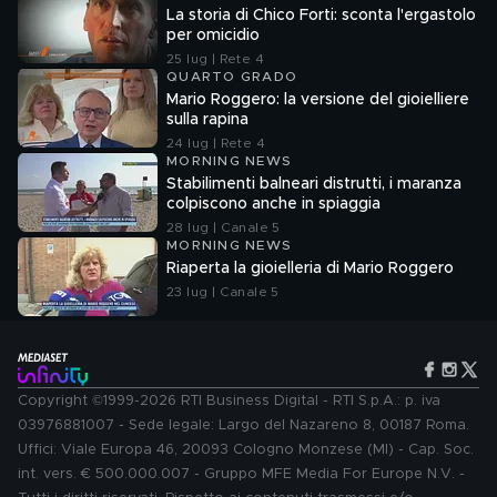
La storia di Chico Forti: sconta l'ergastolo
per omicidio
25 lug | Rete 4
QUARTO GRADO
Mario Roggero: la versione del gioielliere
sulla rapina
24 lug | Rete 4
MORNING NEWS
Stabilimenti balneari distrutti, i maranza
colpiscono anche in spiaggia
28 lug | Canale 5
MORNING NEWS
Riaperta la gioielleria di Mario Roggero
23 lug | Canale 5
Copyright ©1999-2026 RTI Business Digital - RTI S.p.A.: p. iva
03976881007 - Sede legale: Largo del Nazareno 8, 00187 Roma.
Uffici: Viale Europa 46, 20093 Cologno Monzese (MI) - Cap. Soc.
int. vers. € 500.000.007 - Gruppo MFE Media For Europe N.V. -