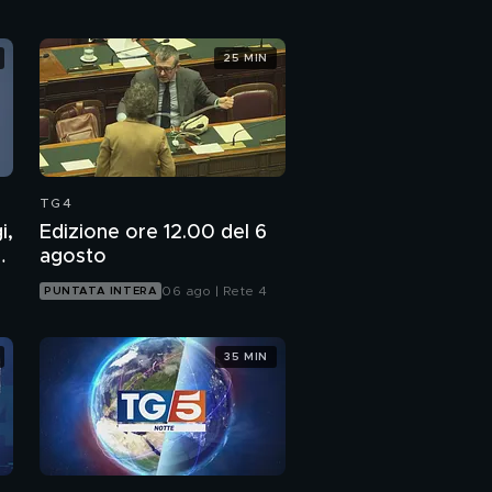
25 MIN
TG4
i,
Edizione ore 12.00 del 6
7
agosto
06 ago | Rete 4
PUNTATA INTERA
35 MIN