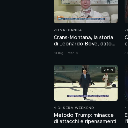
ZONA BIANCA
Z
Crans-Montana, la storia
C
di Leonardo Bove, dato
c
per disperso nel rogo
b
31 lug | Rete 4
31
d
2 MIN
4 DI SERA WEEKEND
4
Metodo Trump: minacce
E
di attacchi e ripensamenti
l