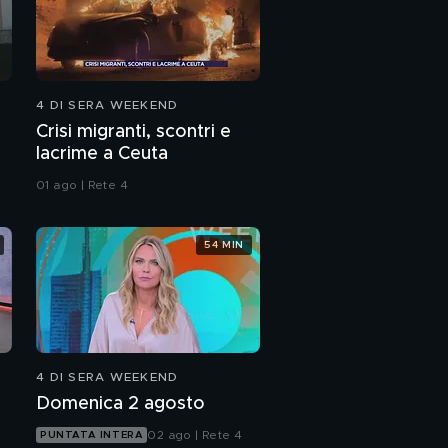
4 DI SERA WEEKEND
Crisi migranti, scontri e
lacrime a Ceuta
01 ago | Rete 4
54 MIN
4 DI SERA WEEKEND
Domenica 2 agosto
02 ago | Rete 4
PUNTATA INTERA