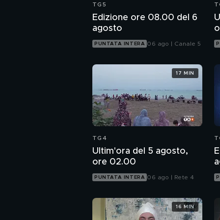
TG5
T
Edizione ore 08.00 del 6
U
agosto
o
06 ago | Canale 5
PUNTATA INTERA
P
17 MIN
TG4
T
Ultim'ora del 5 agosto,
E
ore 02.00
a
06 ago | Rete 4
PUNTATA INTERA
P
16 MIN