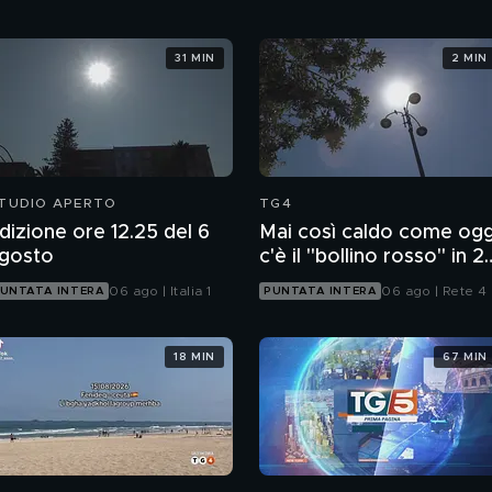
31 MIN
2 MIN
TUDIO APERTO
TG4
dizione ore 12.25 del 6
Mai così caldo come ogg
gosto
c'è il "bollino rosso" in 2
città
06 ago | Italia 1
06 ago | Rete 4
UNTATA INTERA
PUNTATA INTERA
18 MIN
67 MIN