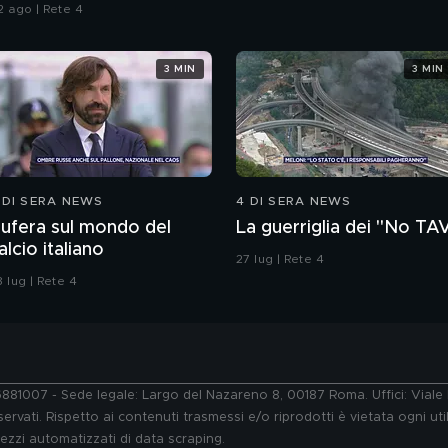
talia
2 ago | Rete 4
3 MIN
3 MIN
 DI SERA NEWS
4 DI SERA NEWS
ufera sul mondo del
La guerriglia dei "No TA
alcio italiano
27 lug | Rete 4
 lug | Rete 4
76881007 - Sede legale: Largo del Nazareno 8, 00187 Roma. Uffici: Vial
ervati. Rispetto ai contenuti trasmessi e/o riprodotti è vietata ogni uti
 mezzi automatizzati di data scraping.