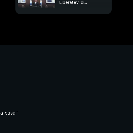
"Liberatevi di
Hezbollah"
PROSSIMO VIDEO
Alopecia areata
Stasera c'è Gerry con
"Io canto generation"
la casa".