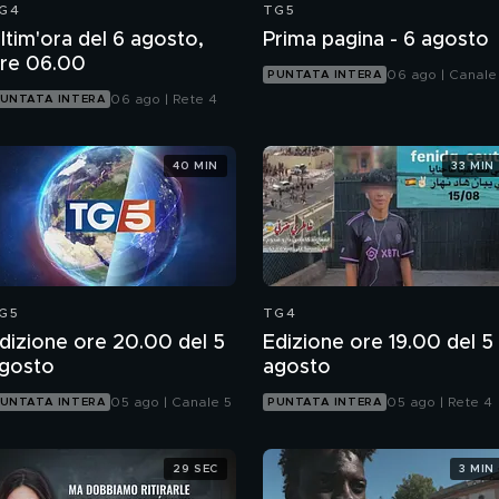
G4
TG5
ltim'ora del 6 agosto,
Prima pagina - 6 agosto
re 06.00
06 ago | Canale
PUNTATA INTERA
06 ago | Rete 4
UNTATA INTERA
40 MIN
33 MIN
G5
TG4
dizione ore 20.00 del 5
Edizione ore 19.00 del 5
gosto
agosto
05 ago | Canale 5
05 ago | Rete 4
UNTATA INTERA
PUNTATA INTERA
29 SEC
3 MIN