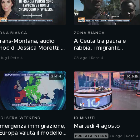
ONA BIANCA
ZONA BIANCA
rans-Montana, audio
A Ceuta tra paura e
hoc di Jessica Moretti: "I
rabbia, i migranti:
engala? Fatti arrivare
"Sognamo l'Europa"
 lug | Rete 4
03 ago | Rete 4
alla Francia"
3 MIN
10 MIN
 DI SERA WEEKEND
10 MINUTI
mergenza immigrazione,
Martedì 4 agosto
'Europa valuta il modello
04 ago | Rete 4
PUNTATA INTERA