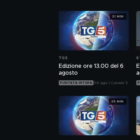
31 MIN
TG5
S
Edizione ore 13.00 del 6
E
agosto
a
06 ago | Canale 5
PUNTATA INTERA
P
35 MIN