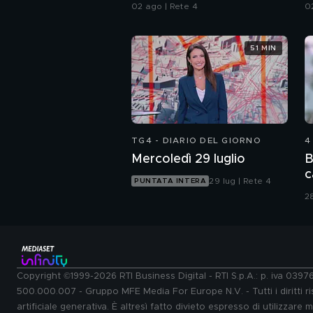
I
02 ago | Rete 4
0
51 MIN
TG4 - DIARIO DEL GIORNO
4
Mercoledì 29 luglio
B
c
29 lug | Rete 4
PUNTATA INTERA
28
Copyright ©1999-2026 RTI Business Digital - RTI S.p.A.: p. iva 039
500.000.007 - Gruppo MFE Media For Europe N.V. - Tutti i diritti ris
artificiale generativa. È altresì fatto divieto espresso di utilizzare