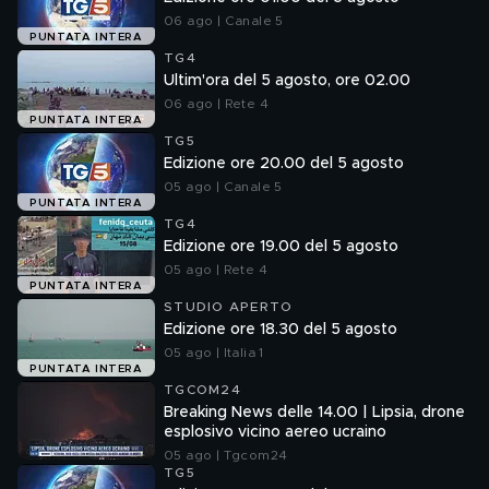
06 ago | Canale 5
PUNTATA INTERA
TG4
Ultim'ora del 5 agosto, ore 02.00
06 ago | Rete 4
PUNTATA INTERA
TG5
Edizione ore 20.00 del 5 agosto
05 ago | Canale 5
PUNTATA INTERA
TG4
Edizione ore 19.00 del 5 agosto
05 ago | Rete 4
PUNTATA INTERA
STUDIO APERTO
Edizione ore 18.30 del 5 agosto
05 ago | Italia 1
PUNTATA INTERA
TGCOM24
Breaking News delle 14.00 | Lipsia, drone
esplosivo vicino aereo ucraino
05 ago | Tgcom24
TG5