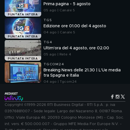
Prima pagina - 5 agosto
05 ago | Canale 5
PUNTATA INTERA
TG5
Edizione ore 01.00 del 4 agosto
04 ago | Canale 5
PUNTATA INTERA
TG4
Ultim'ora del 4 agosto, ore 02.00
05 ago | Rete 4
PUNTATA INTERA
TGCOM24
Breaking News delle 21.30 | L'Ue media
tra Spagna e Italia
04 ago | Tgcom24
Copyright ©1999-2026 RTI Business Digital - RTI S.p.A.: p. iva
03976881007 - Sede legale: Largo del Nazareno 8, 00187 Roma.
Uffici: Viale Europa 46, 20093 Cologno Monzese (MI) - Cap. Soc.
int. vers. € 500.000.007 - Gruppo MFE Media For Europe N.V. -