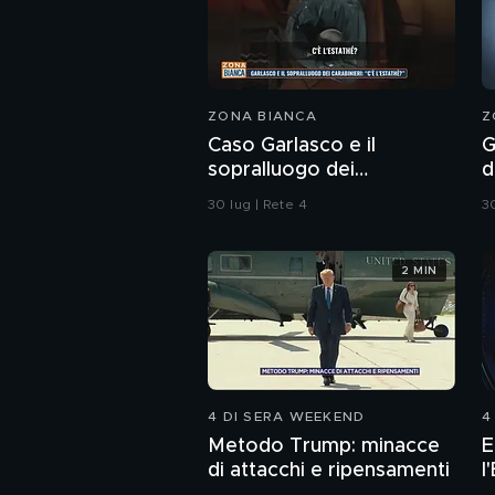
ZONA BIANCA
Z
Caso Garlasco e il
G
sopralluogo dei
d
Carabinieri
s
30 lug | Rete 4
30
t
2 MIN
4 DI SERA WEEKEND
4
Metodo Trump: minacce
E
di attacchi e ripensamenti
l