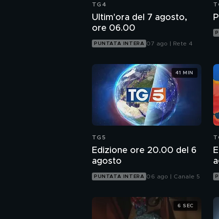
TG4
T
Ultim'ora del 7 agosto,
P
ore 06.00
P
07 ago | Rete 4
PUNTATA INTERA
41 MIN
TG5
T
Edizione ore 20.00 del 6
E
agosto
a
06 ago | Canale 5
PUNTATA INTERA
P
6 SEC