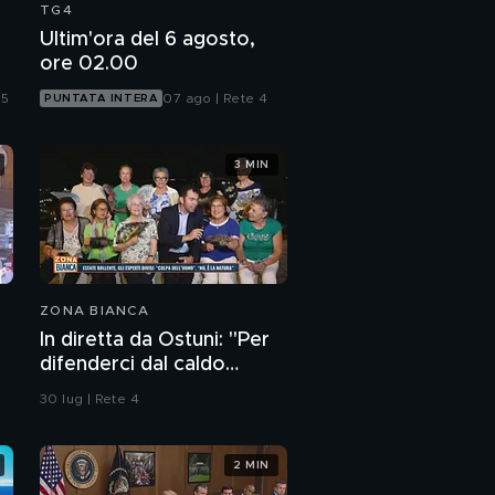
TG4
Ultim'ora del 6 agosto,
ore 02.00
 5
07 ago | Rete 4
PUNTATA INTERA
3 MIN
ZONA BIANCA
In diretta da Ostuni: "Per
difenderci dal caldo
abbiamo solo i ventagli"
30 lug | Rete 4
2 MIN