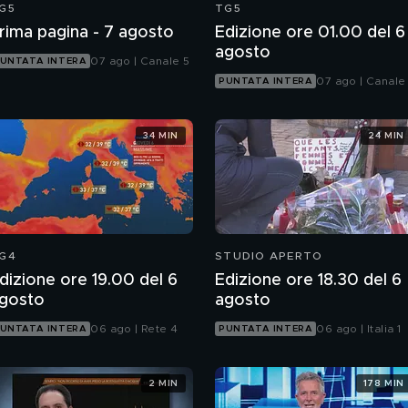
G5
TG5
rima pagina - 7 agosto
Edizione ore 01.00 del 6
agosto
07 ago | Canale 5
UNTATA INTERA
07 ago | Canale
PUNTATA INTERA
34 MIN
24 MIN
G4
STUDIO APERTO
dizione ore 19.00 del 6
Edizione ore 18.30 del 6
gosto
agosto
06 ago | Rete 4
06 ago | Italia 1
UNTATA INTERA
PUNTATA INTERA
2 MIN
178 MIN