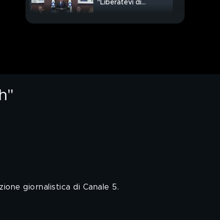
"Liberatevi di
Hezbollah"
Alopecia areata
PROSSIMO VIDEO
Stasera c'è Gerry con
"Io canto generation"
h"
ione giornalistica di Canale 5.