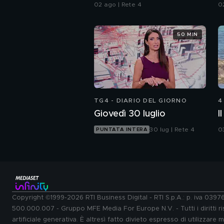
I
02 ago | Rete 4
0
50 MIN
TG4 - DIARIO DEL GIORNO
4
Giovedì 30 luglio
I
30 lug | Rete 4
0
PUNTATA INTERA
Copyright ©1999-2026 RTI Business Digital - RTI S.p.A.: p. iva 039
500.000.007 - Gruppo MFE Media For Europe N.V. - Tutti i diritti ris
artificiale generativa. È altresì fatto divieto espresso di utilizzare