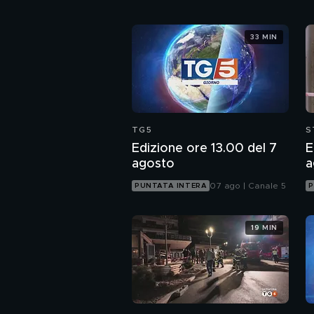
33 MIN
TG5
S
Edizione ore 13.00 del 7
E
agosto
a
07 ago | Canale 5
PUNTATA INTERA
P
19 MIN