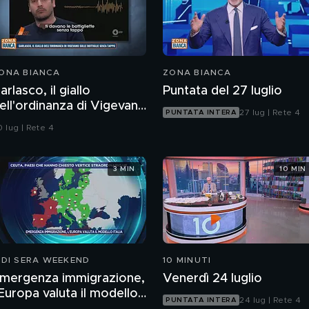
ONA BIANCA
ZONA BIANCA
arlasco, il giallo
Puntata del 27 luglio
ell'ordinanza di Vigevano
27 lug | Rete 4
PUNTATA INTERA
ulle bottiglie senza
 lug | Rete 4
appo
3 MIN
10 MIN
 DI SERA WEEKEND
10 MINUTI
mergenza immigrazione,
Venerdì 24 luglio
'Europa valuta il modello
24 lug | Rete 4
PUNTATA INTERA