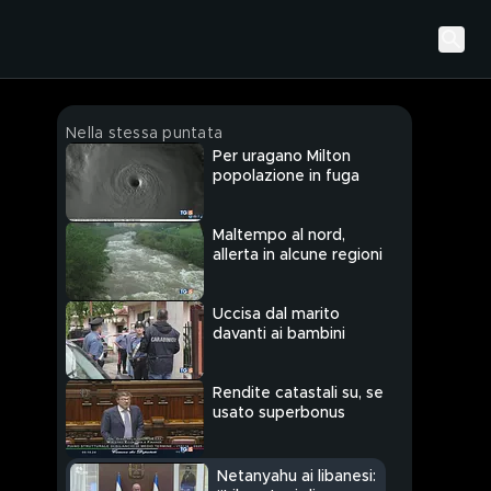
Nella stessa puntata
Per uragano Milton
popolazione in fuga
Maltempo al nord,
allerta in alcune regioni
Uccisa dal marito
davanti ai bambini
Rendite catastali su, se
usato superbonus
Netanyahu ai libanesi: