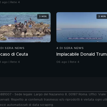
talia
2 ago | Rete 4
3 MIN
3 MIN
 DI SERA NEWS
4 DI SERA NEWS
l caso di Ceuta
Implacabile Donald Tru
3 ago | Rete 4
06 ago | Rete 4
76881007 - Sede legale: Largo del Nazareno 8, 00187 Roma. Uffici: Vial
ervati. Rispetto ai contenuti trasmessi e/o riprodotti è vietata ogni uti
 mezzi automatizzati di data scraping.