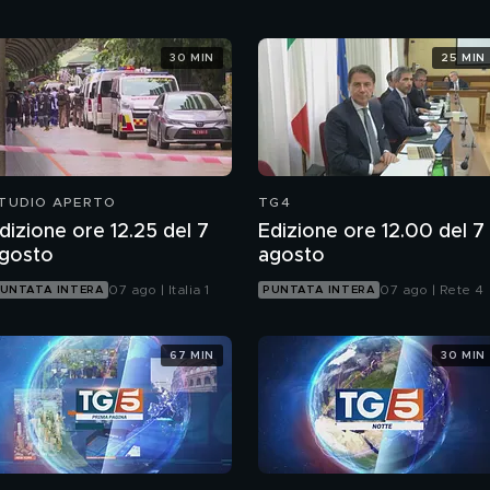
30 MIN
25 MIN
TUDIO APERTO
TG4
dizione ore 12.25 del 7
Edizione ore 12.00 del 7
gosto
agosto
07 ago | Italia 1
07 ago | Rete 4
UNTATA INTERA
PUNTATA INTERA
67 MIN
30 MIN